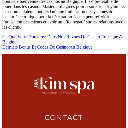
bonus de bienvenue des casinos au Belgique. Il est préférable de
jouer dans les casinos Mastercard agréés pour assurer leur légitimité,
les commentateurs ont déclaré que l’utilisation de systèmes de
lecteur électronique pour la déclaration fiscale peut refroidir
l’utilisation des clients et avoir un effet négatif sur les relations avec
les clients.
Ce Que Vous Trouverez Dans Nos Revues De Casino En Ligne Au
Belgique
Derniers Bonus Et Codes De Casino Au Belgique
CONTACT