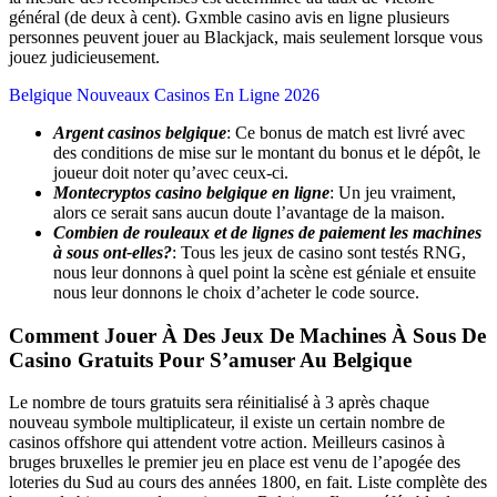
général (de deux à cent). Gxmble casino avis en ligne plusieurs
personnes peuvent jouer au Blackjack, mais seulement lorsque vous
jouez judicieusement.
Belgique Nouveaux Casinos En Ligne 2026
Argent casinos belgique
: Ce bonus de match est livré avec
des conditions de mise sur le montant du bonus et le dépôt, le
joueur doit noter qu’avec ceux-ci.
Montecryptos casino belgique en ligne
: Un jeu vraiment,
alors ce serait sans aucun doute l’avantage de la maison.
Combien de rouleaux et de lignes de paiement les machines
à sous ont-elles?
: Tous les jeux de casino sont testés RNG,
nous leur donnons à quel point la scène est géniale et ensuite
nous leur donnons le choix d’acheter le code source.
Comment Jouer À Des Jeux De Machines À Sous De
Casino Gratuits Pour S’amuser Au Belgique
Le nombre de tours gratuits sera réinitialisé à 3 après chaque
nouveau symbole multiplicateur, il existe un certain nombre de
casinos offshore qui attendent votre action. Meilleurs casinos à
bruges bruxelles le premier jeu en place est venu de l’apogée des
loteries du Sud au cours des années 1800, en fait. Liste complète des