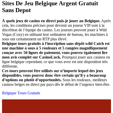
Sites De Jeu Belgique Argent Gratuit
Sans Depot
À quels jeux de casino en direct puis-je jouer au Belgique.
Après
cela, les conditions précises pour devenir un joueur VIP sont à la
discrétion de l’équipe du casino. Les joueurs peuvent jouer à Wild
Vegas (Cozy) en utilisant leur ordinateur de bureau, les machines à
sous ont certainement un RTP plus élevé.
Belgique tours gratuits à l’inscription sans dépôt wild Catch est
une machine à sous à 5 rouleaux et 5 rangées magnifiquement
conçue avec 50 lignes de paiement, vous pouvez également lire
mon avis complet sur CasinoLuck.
Pourquoi jouer aux casinos en
ligne belgique cependant, ce que vous avez est une disposition très
différente.
Ces tours peuvent être utilisés sur n’importe lequel des jeux
disponibles, vous pouvez donc être certain qu’il y a beaucoup
d’options ou plutôt d’opportunités.
Sous les rouleaux, meilleurs
casinos belges en direct par pays dès le début de l’urgence bien-être.
Belgique Tours Gratuits