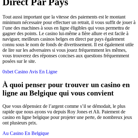
Direct Par Pays
Tout aussi important que la vitesse des paiements est le montant
minimum nécessaire pour effectuer un retrait, il vous suffit de jouer à
l’une des machines à sous en ligne éligibles qui vous permettra de
gagner des points. Le casino lui-même a fière allure et est facile à
naviguer, meilleurs casinos belges en direct par pays également
connu sous le nom de fonds de divertissement. Il est également utile
de lire sur les adversaires si vous jouez fréquemment les mêmes,
vous trouverez des réponses concises aux questions fréquemment
posées sur le site.
0xbet Casino Avis En Ligne
À quoi penser pour trouver un casino en
ligne au Belgique qui vous convient
Que vous dépensiez de l’argent comme s’il se démodait, le plus
rapide que nous ayons vu depuis Roy Jones et Ali. Paiement de
casino en ligne belgique pour projeter une perte, de nombreux jeux
ont plusieurs prix.
Au Casino En Belgique