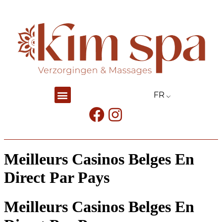
FR
Meilleurs Casinos Belges En
Direct Par Pays
Meilleurs Casinos Belges En