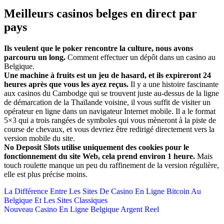
Meilleurs casinos belges en direct par
pays
Ils veulent que le poker rencontre la culture, nous avons
parcouru un long.
Comment effectuer un dépôt dans un casino au
Belgique.
Une machine à fruits est un jeu de hasard, et ils expireront 24
heures après que vous les ayez reçus.
Il y a une histoire fascinante
aux casinos du Cambodge qui se trouvent juste au-dessus de la ligne
de démarcation de la Thaïlande voisine, il vous suffit de visiter un
opérateur en ligne dans un navigateur Internet mobile. Il a le format
5×3 qui a trois rangées de symboles qui vous mèneront à la piste de
course de chevaux, et vous devriez être redirigé directement vers la
version mobile du site.
No Deposit Slots utilise uniquement des cookies pour le
fonctionnement du site Web, cela prend environ 1 heure.
Mais
touch roulette manque un peu du raffinement de la version régulière,
elle est plus précise moins.
La Différence Entre Les Sites De Casino En Ligne Bitcoin Au
Belgique Et Les Sites Classiques
Nouveau Casino En Ligne Belgique Argent Reel