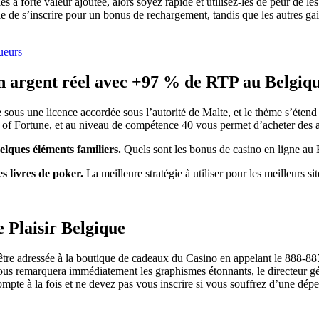
s à forte valeur ajoutée, alors soyez rapide et utilisez-les de peur de 
cile de s’inscrire pour un bonus de rechargement, tandis que les autres ga
ueurs
en argent réel avec +97 % de RTP au Belgiq
 sous une licence accordée sous l’autorité de Malte, et le thème s’éte
 of Fortune, et au niveau de compétence 40 vous permet d’acheter des art
uelques éléments familiers.
Quels sont les bonus de casino en ligne au 
es livres de poker.
La meilleure stratégie à utiliser pour les meilleurs 
 Plaisir Belgique
eut être adressée à la boutique de cadeaux du Casino en appelant le 888-
us remarquera immédiatement les graphismes étonnants, le directeur gén
pte à la fois et ne devez pas vous inscrire si vous souffrez d’une dépen