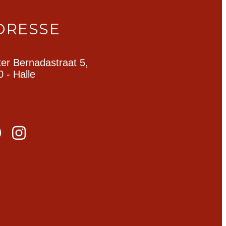
DRESSE
er Bernadastraat 5,
 - Halle