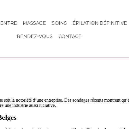
CENTRE
MASSAGE
SOINS
ÉPILATION DÉFINITIVE
RENDEZ-VOUS
CONTACT
que soit la notoriété d’une entreprise. Des sondages récents montrent q
e une industrie aussi lucrative.
Belges