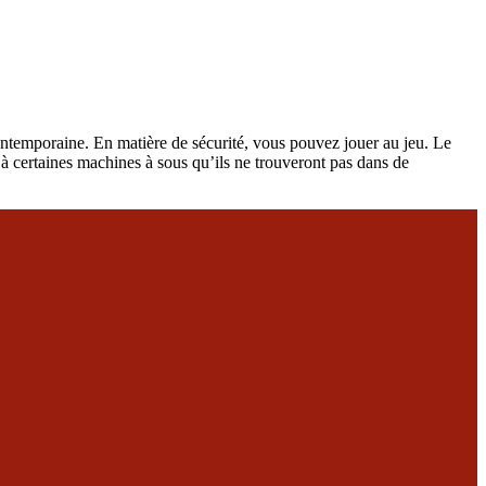
ontemporaine. En matière de sécurité, vous pouvez jouer au jeu. Le
à certaines machines à sous qu’ils ne trouveront pas dans de