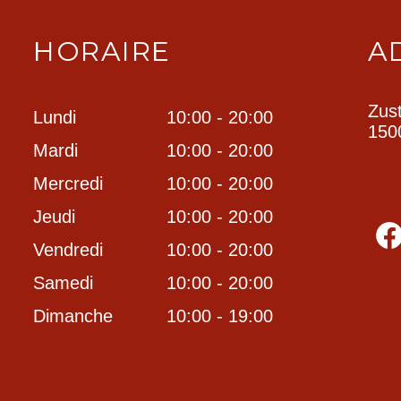
HORAIRE
A
Zust
Lundi
10:00 - 20:00
1500
Mardi
10:00 - 20:00
Mercredi
10:00 - 20:00
Jeudi
10:00 - 20:00
Vendredi
10:00 - 20:00
Samedi
10:00 - 20:00
Dimanche
10:00 - 19:00