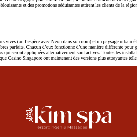
ouissants et des promotions séduisantes attirent les clients de la région
rs vives (on l’espère avec Neon dans son nom) et un paysage urbain élec
ombres parfaits. Chacun d’eux fonctionne d’une manière différente pour 
ros qui seront appliquées alternativement sont actives. Toutes les instal
ls que Casino Singapore ont maintenant des versions plus attrayantes tell