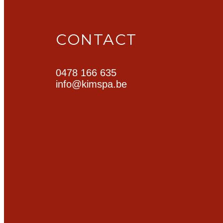
CONTACT
0478 166 635
info@kimspa.be