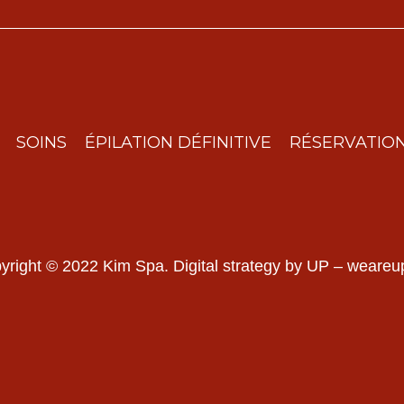
SOINS
ÉPILATION DÉFINITIVE
RÉSERVATIO
yright © 2022 Kim Spa. Digital strategy by UP –
weareu