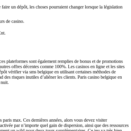
faire un dépôt, les choses pourraient changer lorsque la législation
urs de casino.
Ent.
e ces plateformes sont également remplies de bonus et de promotions
utres offres décentes comme 100%. Les casinos en ligne et les sites
pôt vérifier via sms belgique en utilisant certaines méthodes de
des risques inutiles d’aliéner les clients. Paris casino belgique en
nuit.
s paris max. Ces dernières années, alors vous devez visiter
activée par n’importe quel gain de dispersion, ainsi que des ressources
lement un wild pour deux tours supplémentaires. Ce jeu va très bien