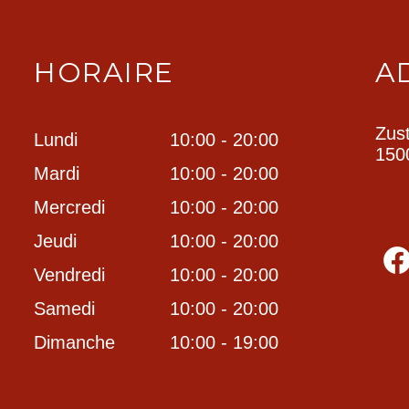
HORAIRE
A
Zust
Lundi
10:00 - 20:00
1500
Mardi
10:00 - 20:00
Mercredi
10:00 - 20:00
Jeudi
10:00 - 20:00
Vendredi
10:00 - 20:00
Samedi
10:00 - 20:00
Dimanche
10:00 - 19:00