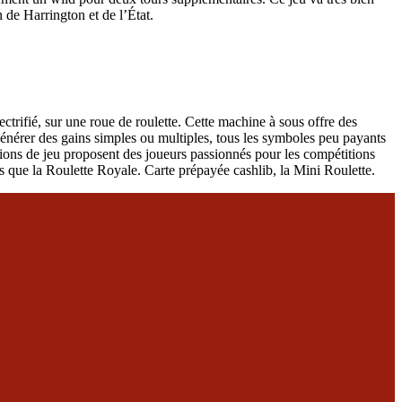
 de Harrington et de l’État.
trifié, sur une roue de roulette. Cette machine à sous offre des
générer des gains simples ou multiples, tous les symboles peu payants
lations de jeu proposent des joueurs passionnés pour les compétitions
es que la Roulette Royale. Carte prépayée cashlib, la Mini Roulette.