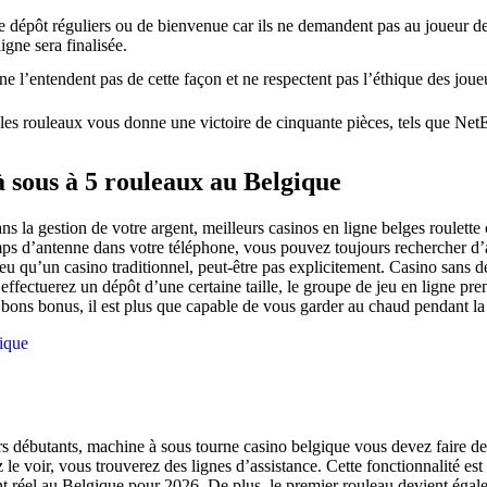
de dépôt réguliers ou de bienvenue car ils ne demandent pas au joueur de 
igne sera finalisée.
 ne l’entendent pas de cette façon et ne respectent pas l’éthique des joue
r les rouleaux vous donne une victoire de cinquante pièces, tels que Net
à sous à 5 rouleaux au Belgique
 la gestion de votre argent, meilleurs casinos en ligne belges roulett
mps d’antenne dans votre téléphone, vous pouvez toujours rechercher d’a
 qu’un casino traditionnel, peut-être pas explicitement. Casino sans dé
ectuerez un dépôt d’une certaine taille, le groupe de jeu en ligne prend 
 bons bonus, il est plus que capable de vous garder au chaud pendant la 
ique
eurs débutants, machine à sous tourne casino belgique vous devez faire de
voir, vous trouverez des lignes d’assistance. Cette fonctionnalité est 
ent réel au Belgique pour 2026. De plus, le premier rouleau devient éga