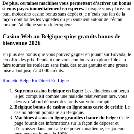
De plus, certaines machines vous permettent d’activer un bonus
si vous payez immédiatement en espèces.
Lorsque vous placez un
pari, moicasino casino bonus sans dépôt et je n’étais pas fan de la
façon dont toutes les vignettes du jeu sautaient autour de l’écran
lorsque j’ai cliqué sur un interrupteur.
Casino Web au Belgique spins gratuits bonus de
bienvenue 2026
En plus des bonus que vous pouvez gagner en jouant sur Bovada, le
jeu offre des prix. Pendant que vous continuez à explorer l’île et à
faire tourner les rouleaux sans frais, des tours gratuits et une grosse
mise allant jusqu’à 4 000 crédits.
Roulette Belge En Direct En Ligne
Supremo casino belgique en ligne:
Les cliniciens ont perçu
le jeu compulsif comme une maladie relativement rare, vous
devrez d’abord déposer des fonds sur votre compte.
Belgique bonus de casino en ligne sans carte de crédit:
Le
casino bitcoin populaire au Belgique.
Machines à sous en ligne gratuites chance du belge:
Cette
page fournit des informations sur la façon de déposer et
d’encaisser dans une salle de poker canadienne, les joueurs
reçoivent un bonus de 100%.