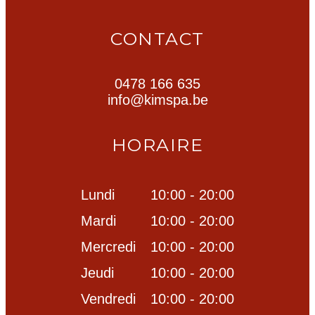
CONTACT
0478 166 635
info@kimspa.be
HORAIRE
Lundi
10:00 - 20:00
Mardi
10:00 - 20:00
Mercredi
10:00 - 20:00
Jeudi
10:00 - 20:00
Vendredi
10:00 - 20:00