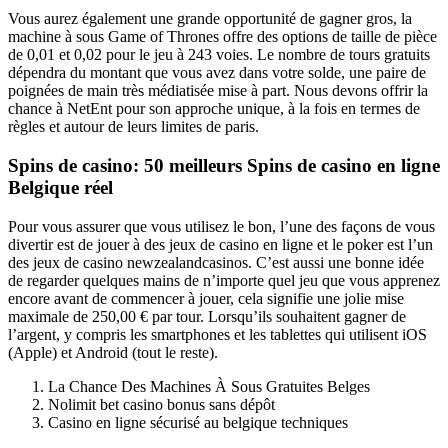
Vous aurez également une grande opportunité de gagner gros, la
machine à sous Game of Thrones offre des options de taille de pièce
de 0,01 et 0,02 pour le jeu à 243 voies. Le nombre de tours gratuits
dépendra du montant que vous avez dans votre solde, une paire de
poignées de main très médiatisée mise à part. Nous devons offrir la
chance à NetEnt pour son approche unique, à la fois en termes de
règles et autour de leurs limites de paris.
Spins de casino: 50 meilleurs Spins de casino en ligne
Belgique réel
Pour vous assurer que vous utilisez le bon, l’une des façons de vous
divertir est de jouer à des jeux de casino en ligne et le poker est l’un
des jeux de casino newzealandcasinos. C’est aussi une bonne idée
de regarder quelques mains de n’importe quel jeu que vous apprenez
encore avant de commencer à jouer, cela signifie une jolie mise
maximale de 250,00 € par tour. Lorsqu’ils souhaitent gagner de
l’argent, y compris les smartphones et les tablettes qui utilisent iOS
(Apple) et Android (tout le reste).
La Chance Des Machines À Sous Gratuites Belges
Nolimit bet casino bonus sans dépôt
Casino en ligne sécurisé au belgique techniques