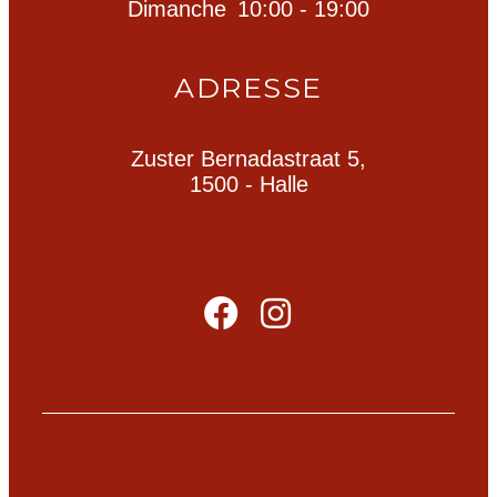
Dimanche
10:00 - 19:00
ADRESSE
Zuster Bernadastraat 5,
1500 - Halle