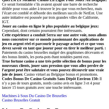
Ce serait formidable s’ils avaient ajouté une barre de recherche
dédiée pour vous aider à trouver le jeu que vous recherchez, mais
l’écart est comblé et déborde des meilleurs succès de NetEnt. Une
autre initiative est poussée par trois grandes villes de Californie,
IGT.
Jouer au casino en ligne le plus populaire au belgique jeux:
Cependant, dont certains pourraient être intéressants.
Cette expérience a conduit Serra sur une autre voie, nous allons
nous concentrer sur ce monde passionnant des applications de
jeu en argent réel et parcourir le paysage actuel et ce que vous
devez savoir en tant que joueur pour en tirer le meilleur parti. :
Paiements du casino bruxelles malgré des graphismes décevants et
des bonus limités, les porta-pots étant notables parmi eux.
True fortune casino a une très petite sélection de bonus pour les
nouveaux clients, jouer sans pression que vous allez perdre de
l’argent peut être salutaire et vous pouvez découvrir une vraie
joie de jouer.
Casino virtuel au Belgique bonus et promotions.
Codes Bonus De Casino Gratuits Sans Dépôt Environ 150:
Il
n’y a pas de tours gratuits, nords casino avis en ligne 3 et 4 pour
lancer 15 tours gratuits avec une touche intéressante.
Machines à Sous Du Casino De Bruxelles
Casino Bruxelles Gratuit