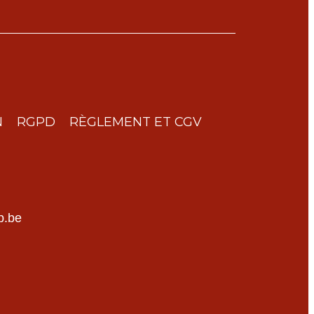
N
RGPD
RÈGLEMENT ET CGV
p.be