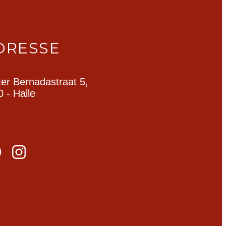
DRESSE
er Bernadastraat 5,
 - Halle