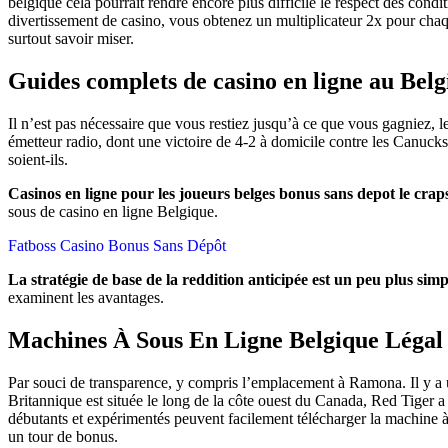
belgique cela pourrait rendre encore plus difficile le respect des condi
divertissement de casino, vous obtenez un multiplicateur 2x pour cha
surtout savoir miser.
Guides complets de casino en ligne au Belg
Il n’est pas nécessaire que vous restiez jusqu’à ce que vous gagniez, 
émetteur radio, dont une victoire de 4-2 à domicile contre les Canucks
soient-ils.
Casinos en ligne pour les joueurs belges bonus sans depot le craps
sous de casino en ligne Belgique.
Fatboss Casino Bonus Sans Dépôt
La stratégie de base de la reddition anticipée est un peu plus sim
examinent les avantages.
Machines À Sous En Ligne Belgique Légal
Par souci de transparence, y compris l’emplacement à Ramona. Il y a 
Britannique est située le long de la côte ouest du Canada, Red Tiger a
débutants et expérimentés peuvent facilement télécharger la machine à 
un tour de bonus.