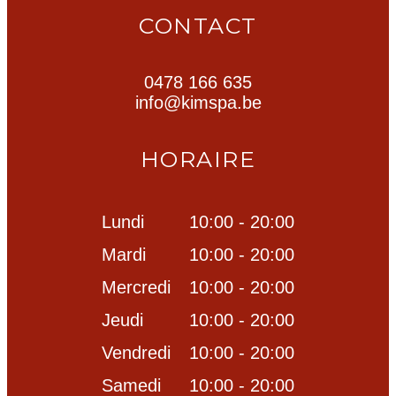
CONTACT
0478 166 635
info@kimspa.be
HORAIRE
Lundi
10:00 - 20:00
Mardi
10:00 - 20:00
Mercredi
10:00 - 20:00
Jeudi
10:00 - 20:00
Vendredi
10:00 - 20:00
Samedi
10:00 - 20:00