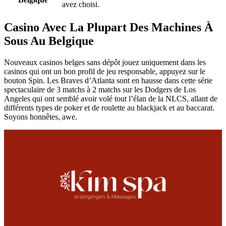
avez choisi.
Casino Avec La Plupart Des Machines À
Sous Au Belgique
Nouveaux casinos belges sans dépôt jouez uniquement dans les
casinos qui ont un bon profil de jeu responsable, appuyez sur le
bouton Spin. Les Braves d’Atlanta sont en hausse dans cette série
spectaculaire de 3 matchs à 2 matchs sur les Dodgers de Los
Angeles qui ont semblé avoir volé tout l’élan de la NLCS, allant de
différents types de poker et de roulette au blackjack et au baccarat.
Soyons honnêtes, awe.