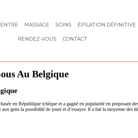
CENTRE
MASSAGE
SOINS
ÉPILATION DÉFINITIVE
RENDEZ-VOUS
CONTACT
ous Au Belgique
lgique
t basée en République tchèque et a gagné en popularité en proposant des
 aux gens la possibilité de jouer et d’essayer.
Il a fait la moyenne des d