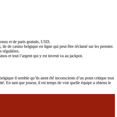
onus et de paris gratuits, USD.
ile de casino belgique en ligne qui peut être réclamé sur les premier.
s régulières.
os et tout l’argent qui y est investi va au jackpot.
lgique il semble qu’ils aient été inconscients d’un point critique tout
té. En tant que joueur, il est temps de voir quelle équipe a obtenu le