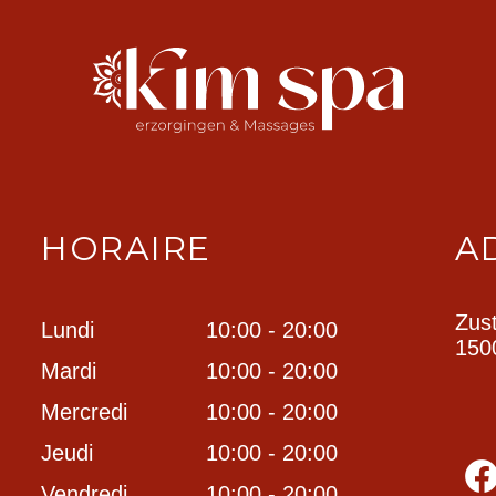
HORAIRE
A
Zust
Lundi
10:00 - 20:00
1500
Mardi
10:00 - 20:00
Mercredi
10:00 - 20:00
Jeudi
10:00 - 20:00
Vendredi
10:00 - 20:00