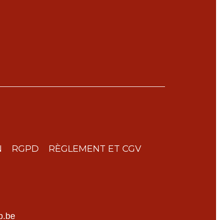
N
RGPD
RÈGLEMENT ET CGV
p.be