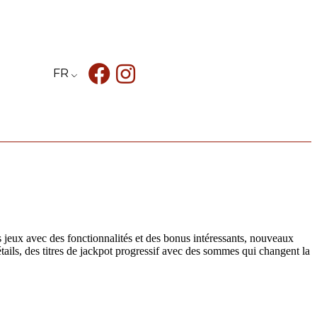
FR
 jeux avec des fonctionnalités et des bonus intéressants, nouveaux
étails, des titres de jackpot progressif avec des sommes qui changent la