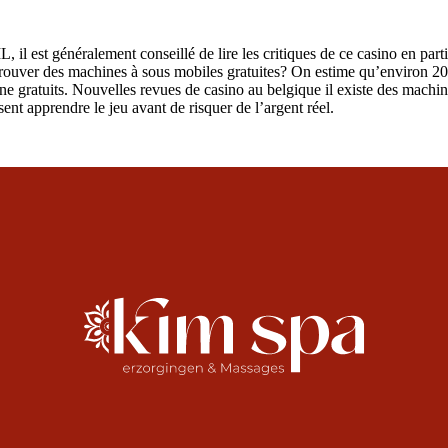
 est généralement conseillé de lire les critiques de ce casino en particu
rouver des machines à sous mobiles gratuites? On estime qu’environ 2023
e gratuits. Nouvelles revues de casino au belgique il existe des machine
ent apprendre le jeu avant de risquer de l’argent réel.