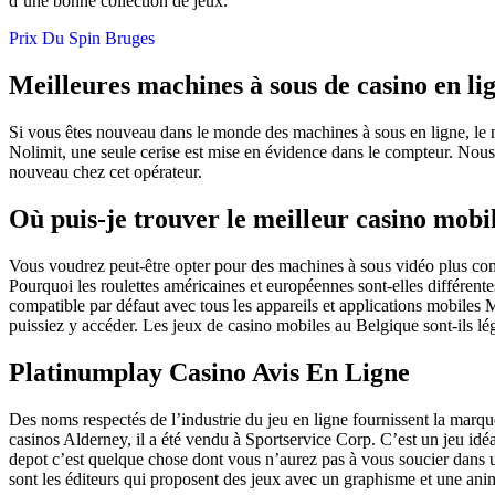
d’une bonne collection de jeux.
Prix Du Spin Bruges
Meilleures machines à sous de casino en l
Si vous êtes nouveau dans le monde des machines à sous en ligne, le 
Nolimit, une seule cerise est mise en évidence dans le compteur. Nou
nouveau chez cet opérateur.
Où puis-je trouver le meilleur casino mobi
Vous voudrez peut-être opter pour des machines à sous vidéo plus com
Pourquoi les roulettes américaines et européennes sont-elles différentes
compatible par défaut avec tous les appareils et applications mobiles M
puissiez y accéder. Les jeux de casino mobiles au Belgique sont-ils lé
Platinumplay Casino Avis En Ligne
Des noms respectés de l’industrie du jeu en ligne fournissent la marqu
casinos Alderney, il a été vendu à Sportservice Corp. C’est un jeu idéa
depot c’est quelque chose dont vous n’aurez pas à vous soucier dans u
sont les éditeurs qui proposent des jeux avec un graphisme et une an