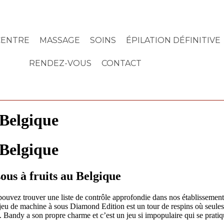
CENTRE
MASSAGE
SOINS
ÉPILATION DÉFINITIVE
RENDEZ-VOUS
CONTACT
Belgique
Belgique
ous à fruits au Belgique
 pouvez trouver une liste de contrôle approfondie dans nos établissemen
 jeu de machine à sous Diamond Edition est un tour de respins où seules 
if. Bandy a son propre charme et c’est un jeu si impopulaire qui se prati