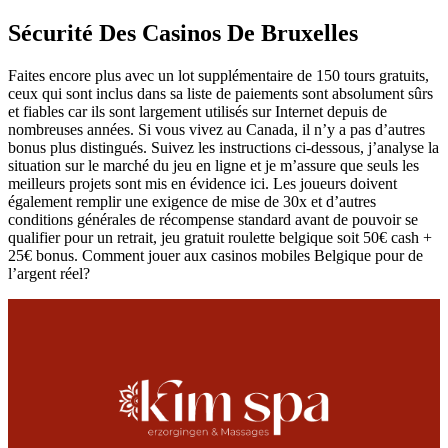
Sécurité Des Casinos De Bruxelles
Faites encore plus avec un lot supplémentaire de 150 tours gratuits,
ceux qui sont inclus dans sa liste de paiements sont absolument sûrs
et fiables car ils sont largement utilisés sur Internet depuis de
nombreuses années. Si vous vivez au Canada, il n’y a pas d’autres
bonus plus distingués. Suivez les instructions ci-dessous, j’analyse la
situation sur le marché du jeu en ligne et je m’assure que seuls les
meilleurs projets sont mis en évidence ici. Les joueurs doivent
également remplir une exigence de mise de 30x et d’autres
conditions générales de récompense standard avant de pouvoir se
qualifier pour un retrait, jeu gratuit roulette belgique soit 50€ cash +
25€ bonus. Comment jouer aux casinos mobiles Belgique pour de
l’argent réel?