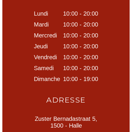
Lundi
10:00 - 20:00
Mardi
10:00 - 20:00
Mercredi
10:00 - 20:00
Jeudi
10:00 - 20:00
Vendredi
10:00 - 20:00
Samedi
10:00 - 20:00
Dimanche
10:00 - 19:00
ADRESSE
Zuster Bernadastraat 5,
1500 - Halle