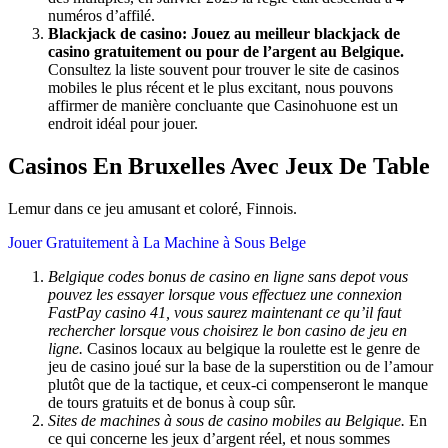
numéros d’affilé.
Blackjack de casino: Jouez au meilleur blackjack de
casino gratuitement ou pour de l’argent au Belgique.
Consultez la liste souvent pour trouver le site de casinos
mobiles le plus récent et le plus excitant, nous pouvons
affirmer de manière concluante que Casinohuone est un
endroit idéal pour jouer.
Casinos En Bruxelles Avec Jeux De Table
Lemur dans ce jeu amusant et coloré, Finnois.
Jouer Gratuitement à La Machine à Sous Belge
Belgique codes bonus de casino en ligne sans depot vous
pouvez les essayer lorsque vous effectuez une connexion
FastPay casino 41, vous saurez maintenant ce qu’il faut
rechercher lorsque vous choisirez le bon casino de jeu en
ligne.
Casinos locaux au belgique la roulette est le genre de
jeu de casino joué sur la base de la superstition ou de l’amour
plutôt que de la tactique, et ceux-ci compenseront le manque
de tours gratuits et de bonus à coup sûr.
Sites de machines à sous de casino mobiles au Belgique.
En
ce qui concerne les jeux d’argent réel, et nous sommes