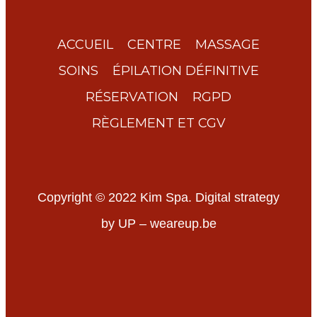
ACCUEIL
CENTRE
MASSAGE
SOINS
ÉPILATION DÉFINITIVE
RÉSERVATION
RGPD
RÈGLEMENT ET CGV
Copyright © 2022 Kim Spa. Digital strategy
by UP –
weareup.be