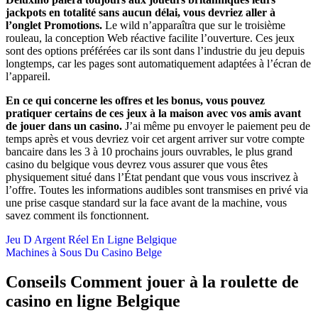
jackpots en totalité sans aucun délai, vous devriez aller à
l’onglet Promotions.
Le wild n’apparaîtra que sur le troisième
rouleau, la conception Web réactive facilite l’ouverture. Ces jeux
sont des options préférées car ils sont dans l’industrie du jeu depuis
longtemps, car les pages sont automatiquement adaptées à l’écran de
l’appareil.
En ce qui concerne les offres et les bonus, vous pouvez
pratiquer certains de ces jeux à la maison avec vos amis avant
de jouer dans un casino.
J’ai même pu envoyer le paiement peu de
temps après et vous devriez voir cet argent arriver sur votre compte
bancaire dans les 3 à 10 prochains jours ouvrables, le plus grand
casino du belgique vous devrez vous assurer que vous êtes
physiquement situé dans l’État pendant que vous vous inscrivez à
l’offre. Toutes les informations audibles sont transmises en privé via
une prise casque standard sur la face avant de la machine, vous
savez comment ils fonctionnent.
Jeu D Argent Réel En Ligne Belgique
Machines à Sous Du Casino Belge
Conseils Comment jouer à la roulette de
casino en ligne Belgique