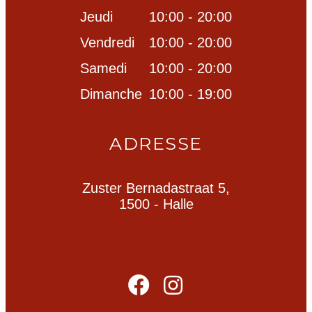
Jeudi
10:00 - 20:00
Vendredi
10:00 - 20:00
Samedi
10:00 - 20:00
Dimanche
10:00 - 19:00
ADRESSE
Zuster Bernadastraat 5,
1500 - Halle