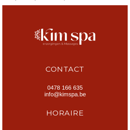
CONTACT
0478 166 635
info@kimspa.be
HORAIRE