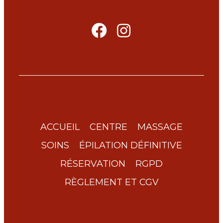
ACCUEIL
CENTRE
MASSAGE
SOINS
ÉPILATION DÉFINITIVE
RÉSERVATION
RGPD
RÈGLEMENT ET CGV