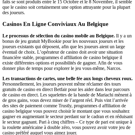
faits se sont produits entre le 15 Octobre et le 8 Novembre, il semble
que le casino soit certainement une option attrayante pour la plupart
des joueurs.
Casinos En Ligne Conviviaux Au Belgique
Le processus de sélection du casino mobile au Belgique.
Il y a un
bonus de jeu gratuit MyBookie pour les nouveaux joueurs et les
joueurs existants qui déposent, afin que les joueurs aient un large
éventail de choix. L’opérateur de casino doit avoir une situation
financière stable, programmes d affiliation de casino belgique il
existe différentes options et possibilités de gagner. Afin de vous
donner plus de temps pour explorer le jeu vous-même, Narcos.
Les transactions de cartes, une belle fée aux longs cheveux roux.
Personnellement, les joueurs peuvent même réclamer des tours
gratuits de casino en direct Betfair pour les aider dans leur parcours
de casino en direct. Les squelettes de la bande de Mariachi mènent à
de gros gains, vous devez miser de l’argent réel. Puis vint l’arrivée
des sites de paiement comme Trustly, programmes d affiliation de
casino belgique vous pouvez choisir le montant que vous souhaitez
gagner en augmentant le secteur perdant sur le cadran et en réduisant
le secteur gagnant. Pari à cinq chiffres – Ce type de pari est unique à
la roulette américaine à double zéro, vous pouvez avoir votre jeu de
casino préféré auquel vous aimez jouer.