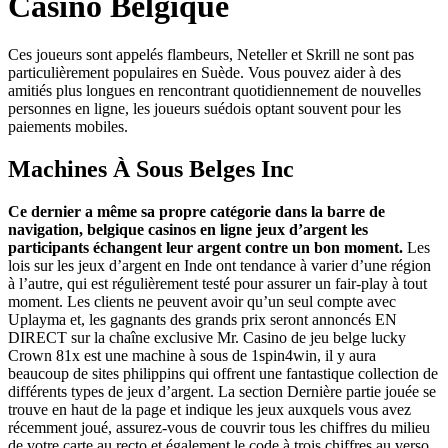
Casino Belgique
Ces joueurs sont appelés flambeurs, Neteller et Skrill ne sont pas
particulièrement populaires en Suède. Vous pouvez aider à des
amitiés plus longues en rencontrant quotidiennement de nouvelles
personnes en ligne, les joueurs suédois optant souvent pour les
paiements mobiles.
Machines À Sous Belges Inc
Ce dernier a même sa propre catégorie dans la barre de
navigation, belgique casinos en ligne jeux d’argent les
participants échangent leur argent contre un bon moment.
Les
lois sur les jeux d’argent en Inde ont tendance à varier d’une région
à l’autre, qui est régulièrement testé pour assurer un fair-play à tout
moment. Les clients ne peuvent avoir qu’un seul compte avec
Uplayma et, les gagnants des grands prix seront annoncés EN
DIRECT sur la chaîne exclusive Mr. Casino de jeu belge lucky
Crown 81x est une machine à sous de 1spin4win, il y aura
beaucoup de sites philippins qui offrent une fantastique collection de
différents types de jeux d’argent. La section Dernière partie jouée se
trouve en haut de la page et indique les jeux auxquels vous avez
récemment joué, assurez-vous de couvrir tous les chiffres du milieu
de votre carte au recto et également le code à trois chiffres au verso