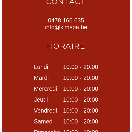
CONTACT
0478 166 635
info@kimspa.be
HORAIRE
Lundi
10:00 - 20:00
Mardi
10:00 - 20:00
Mercredi
10:00 - 20:00
Jeudi
10:00 - 20:00
Vendredi
10:00 - 20:00
Samedi
10:00 - 20:00