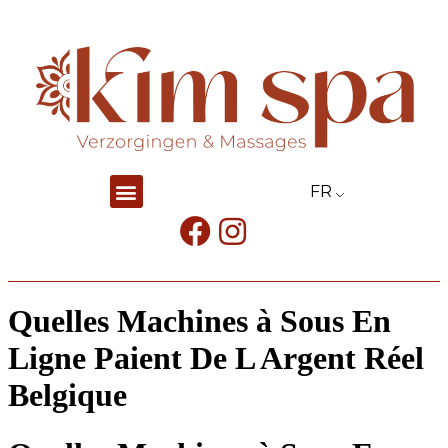
FR
Quelles Machines à Sous En
Ligne Paient De L Argent Réel
Belgique