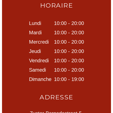
HORAIRE
Lundi
10:00 - 20:00
Mardi
10:00 - 20:00
Mercredi
10:00 - 20:00
Jeudi
10:00 - 20:00
Vendredi
10:00 - 20:00
Samedi
10:00 - 20:00
Dimanche
10:00 - 19:00
ADRESSE