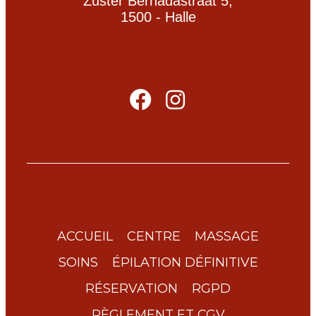
Zuster Bernadastraat 5,
1500 - Halle
ACCUEIL
CENTRE
MASSAGE
SOINS
ÉPILATION DÉFINITIVE
RÉSERVATION
RGPD
RÈGLEMENT ET CGV