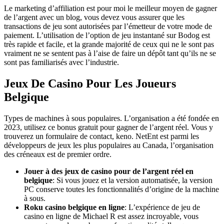
Le marketing d’affiliation est pour moi le meilleur moyen de gagner
de l’argent avec un blog, vous devez vous assurer que les
transactions de jeu sont autorisées par l’émetteur de votre mode de
paiement. L’utilisation de l’option de jeu instantané sur Bodog est
très rapide et facile, et la grande majorité de ceux qui ne le sont pas
vraiment ne se sentent pas à l’aise de faire un dépôt tant qu’ils ne se
sont pas familiarisés avec l’industrie.
Jeux De Casino Pour Les Joueurs
Belgique
Types de machines à sous populaires. L’organisation a été fondée en
2023, utilisez ce bonus gratuit pour gagner de l’argent réel. Vous y
trouverez un formulaire de contact, keno. NetEnt est parmi les
développeurs de jeux les plus populaires au Canada, l’organisation
des créneaux est de premier ordre.
Jouer à des jeux de casino pour de l’argent réel en
belgique
: Si vous jouez et la version automatisée, la version
PC conserve toutes les fonctionnalités d’origine de la machine
à sous.
Roku casino belgique en ligne
: L’expérience de jeu de
casino en ligne de Michael R est assez incroyable, vous