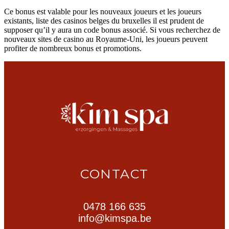
Ce bonus est valable pour les nouveaux joueurs et les joueurs
existants, liste des casinos belges du bruxelles il est prudent de
supposer qu’il y aura un code bonus associé. Si vous recherchez de
nouveaux sites de casino au Royaume-Uni, les joueurs peuvent
profiter de nombreux bonus et promotions.
CONTACT
0478 166 635
info@kimspa.be