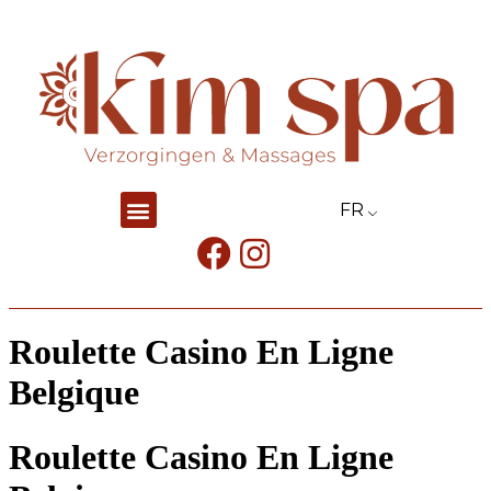
FR
Roulette Casino En Ligne
Belgique
Roulette Casino En Ligne