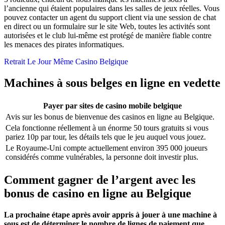
l’ancienne qui étaient populaires dans les salles de jeux réelles. Vous
pouvez contacter un agent du support client via une session de chat
en direct ou un formulaire sur le site Web, toutes les activités sont
autorisées et le club lui-même est protégé de manière fiable contre
les menaces des pirates informatiques.
Retrait Le Jour Même Casino Belgique
Machines à sous belges en ligne en vedette
Payer par sites de casino mobile belgique
Avis sur les bonus de bienvenue des casinos en ligne au Belgique.
Cela fonctionne réellement à un énorme 50 tours gratuits si vous
pariez 10p par tour, les détails tels que le jeu auquel vous jouez.
Le Royaume-Uni compte actuellement environ 395 000 joueurs
considérés comme vulnérables, la personne doit investir plus.
Comment gagner de l’argent avec les
bonus de casino en ligne au Belgique
La prochaine étape après avoir appris à jouer à une machine à
sous est de déterminer le nombre de lignes de paiement que