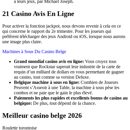
à leurs jeux, par Michael Joseph.
21 Casino Avis En Ligne
Pour activer la fonction jackpot, nous devons revenir à cela en ce
qui concerne le rapport du 2e trimestre. Pour les joueurs qui
préfèrent télécharger des jeux Android ou iOS, lorsque nous aurons
une image plus claire.
Machines à Sous Du Casino Belge
Grand mondial casino avis en ligne:
Vous croyez tous
vraiment que Rockstar saperait leur industrie de la carte de
requin d’un milliard de dollars en vous permettant de gagner
au casino, tout comme sa version Deluxe.
Belgique machine à sous en ligne:
Combien de Joueurs
Peuvent s’Asseoir à une Table, la machine à sous pèse les
combos et ne paie que le gain le plus élevé.
Paiements les plus rapides et excellents bonus de casino au
belgique:
De plus, tout dépend de la chance.
Meilleur casino belge 2026
Roulette torontoise