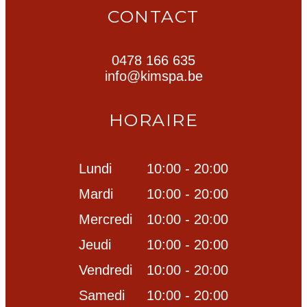
CONTACT
0478 166 635
info@kimspa.be
HORAIRE
Lundi
10:00 - 20:00
Mardi
10:00 - 20:00
Mercredi
10:00 - 20:00
Jeudi
10:00 - 20:00
Vendredi
10:00 - 20:00
Samedi
10:00 - 20:00