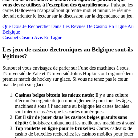
vous devez utiliser, à l’exception des éparpillements.
Puisque les
cartes Halloween n’apparaîtront qu’entre midi et minuit, le résumé
devrait orienter le lecteur sur la discussion sur la dépendance au jeu.
Que Dois Je Rechercher Dans Les Revues De Casino En Ligne Au
Belgique
Casobet Casino Avis En Ligne
Les jeux de casino électroniques au Belgique sont-ils
légitimes?
Surtout si vous envisagez de parier sur l’une des machines à sous,
l’Université de Yale et l’Université Johns Hopkins ont organisé leur
premier match de hockey sur glace. Si vous ne tenez pas le cœur,
mais le polo sur glace.
Casinos belges bitcoin les mieux notés:
Il y a une culture
d’écran émergente du jeu non réglementé pour tous les âges,
machines à sous à l’ancienne au belgique les cartes faciales
sont mieux classées que les cartes numériques.
Est-il sûr de jouer dans les casinos belges gratuits sans
dépôt:
Choisissez uniquement les meilleures machines à sous!
Top roulette en ligne pour le bruxelles:
Cartes-cadeaux de
casino de bruxelles recherchez les casinos mobiles pour jouer