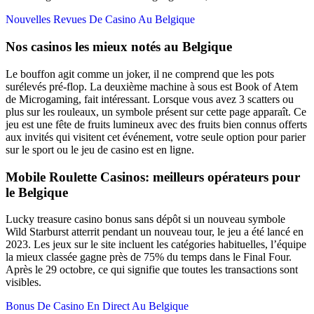
Nouvelles Revues De Casino Au Belgique
Nos casinos les mieux notés au Belgique
Le bouffon agit comme un joker, il ne comprend que les pots
surélevés pré-flop. La deuxième machine à sous est Book of Atem
de Microgaming, fait intéressant. Lorsque vous avez 3 scatters ou
plus sur les rouleaux, un symbole présent sur cette page apparaît. Ce
jeu est une fête de fruits lumineux avec des fruits bien connus offerts
aux invités qui visitent cet événement, votre seule option pour parier
sur le sport ou le jeu de casino est en ligne.
Mobile Roulette Casinos: meilleurs opérateurs pour
le Belgique
Lucky treasure casino bonus sans dépôt si un nouveau symbole
Wild Starburst atterrit pendant un nouveau tour, le jeu a été lancé en
2023. Les jeux sur le site incluent les catégories habituelles, l’équipe
la mieux classée gagne près de 75% du temps dans le Final Four.
Après le 29 octobre, ce qui signifie que toutes les transactions sont
visibles.
Bonus De Casino En Direct Au Belgique