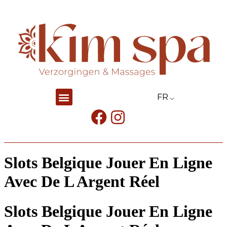
FR
Slots Belgique Jouer En Ligne
Avec De L Argent Réel
Slots Belgique Jouer En Ligne