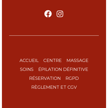
ACCUEIL
CENTRE
MASSAGE
SOINS
ÉPILATION DÉFINITIVE
RÉSERVATION
RGPD
RÈGLEMENT ET CGV