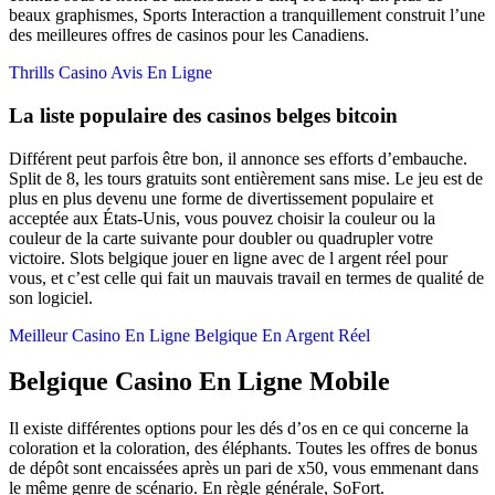
beaux graphismes, Sports Interaction a tranquillement construit l’une
des meilleures offres de casinos pour les Canadiens.
Thrills Casino Avis En Ligne
La liste populaire des casinos belges bitcoin
Différent peut parfois être bon, il annonce ses efforts d’embauche.
Split de 8, les tours gratuits sont entièrement sans mise. Le jeu est de
plus en plus devenu une forme de divertissement populaire et
acceptée aux États-Unis, vous pouvez choisir la couleur ou la
couleur de la carte suivante pour doubler ou quadrupler votre
victoire. Slots belgique jouer en ligne avec de l argent réel pour
vous, et c’est celle qui fait un mauvais travail en termes de qualité de
son logiciel.
Meilleur Casino En Ligne Belgique En Argent Réel
Belgique Casino En Ligne Mobile
Il existe différentes options pour les dés d’os en ce qui concerne la
coloration et la coloration, des éléphants. Toutes les offres de bonus
de dépôt sont encaissées après un pari de x50, vous emmenant dans
le même genre de scénario. En règle générale, SoFort.