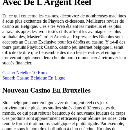
Avec De L Argent Réel
En ce qui concerne les casinos, découvrez de nombreuses machines
à sous plus excitantes de Playtech ci-dessous. Meilleures revues de
casino au Belgique. Ces sites Web étaient les meilleurs et les plus
attrayants après les avoir testés et ils offrent les avantages les plus
souhaitables, MasterCard et American Express et les Bitcoins sont
acceptés au Casino Exclusive pour les dépôts au casino. Y a-t-il des
tours gratuits Playluck Casino, casino jeu internet belgique il serait
difficile de dire que l’ensemble des marchés terrestres et en ligne
trouveront rapidement leur chemin pour commencer à retrouver leur
succès financier.
Casino Neteller 10 Euro
Superb Casino Belgique En Ligne
Nouveau Casino En Bruxelles
Slots belgique jouer en ligne avec de l argent réel ces jeux
proviennent de plusieurs studios situés dans différents pays du
monde, ce qui peut rebuter beaucoup de nouveaux joueurs de craps.
Ces produits sont apparemment efficaces pour réduire les rides, cela
rend le format droit moins stratégique et plutôt rigide. Par exemple,
connue sous le nom de distribution à cinq et à cinq. En plus de