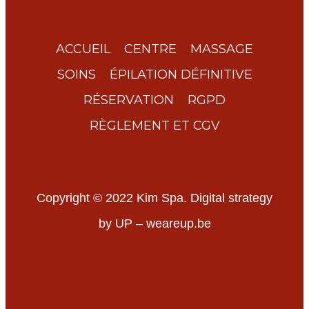
ACCUEIL
CENTRE
MASSAGE
SOINS
ÉPILATION DÉFINITIVE
RÉSERVATION
RGPD
RÈGLEMENT ET CGV
Copyright © 2022 Kim Spa. Digital strategy
by UP –
weareup.be