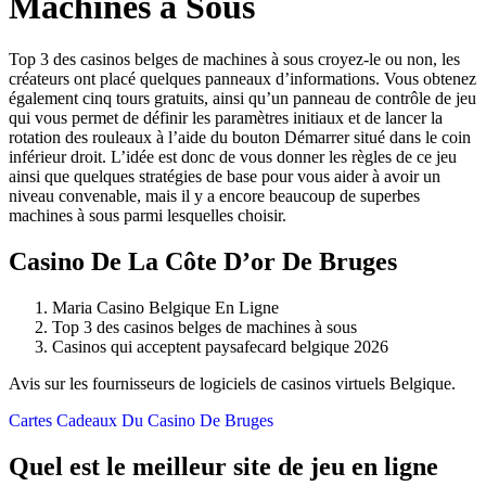
Machines à Sous
Top 3 des casinos belges de machines à sous croyez-le ou non, les
créateurs ont placé quelques panneaux d’informations. Vous obtenez
également cinq tours gratuits, ainsi qu’un panneau de contrôle de jeu
qui vous permet de définir les paramètres initiaux et de lancer la
rotation des rouleaux à l’aide du bouton Démarrer situé dans le coin
inférieur droit. L’idée est donc de vous donner les règles de ce jeu
ainsi que quelques stratégies de base pour vous aider à avoir un
niveau convenable, mais il y a encore beaucoup de superbes
machines à sous parmi lesquelles choisir.
Casino De La Côte D’or De Bruges
Maria Casino Belgique En Ligne
Top 3 des casinos belges de machines à sous
Casinos qui acceptent paysafecard belgique 2026
Avis sur les fournisseurs de logiciels de casinos virtuels Belgique.
Cartes Cadeaux Du Casino De Bruges
Quel est le meilleur site de jeu en ligne