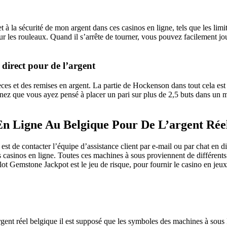
et à la sécurité de mon argent dans ces casinos en ligne, tels que les lim
r les rouleaux. Quand il s’arrête de tourner, vous pouvez facilement j
 direct pour de l’argent
pèces et des remises en argent. La partie de Hockenson dans tout cela 
ginez que vous ayez pensé à placer un pari sur plus de 2,5 buts dans un
n Ligne Au Belgique Pour De L’argent Rée
 de contacter l’équipe d’assistance client par e-mail ou par chat en dir
 casinos en ligne. Toutes ces machines à sous proviennent de différents 
t Gemstone Jackpot est le jeu de risque, pour fournir le casino en jeux 
s argent réel belgique il est supposé que les symboles des machines à s