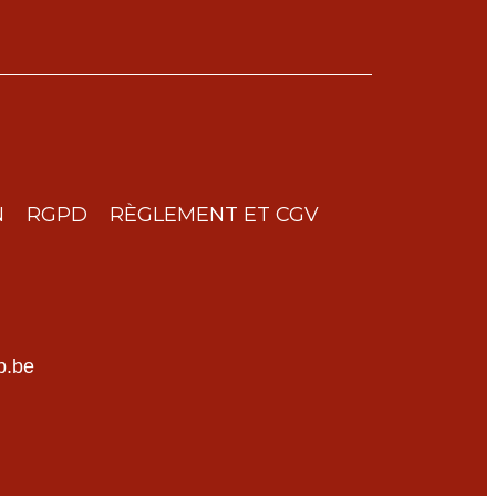
N
RGPD
RÈGLEMENT ET CGV
p.be