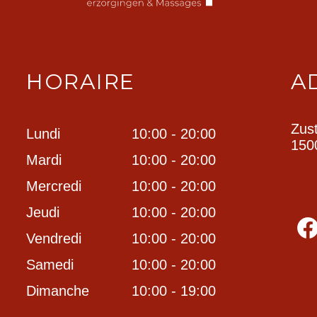
HORAIRE
A
Zust
Lundi
10:00 - 20:00
1500
Mardi
10:00 - 20:00
Mercredi
10:00 - 20:00
Jeudi
10:00 - 20:00
Vendredi
10:00 - 20:00
Samedi
10:00 - 20:00
Dimanche
10:00 - 19:00