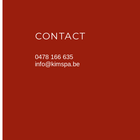
CONTACT
0478 166 635
info@kimspa.be