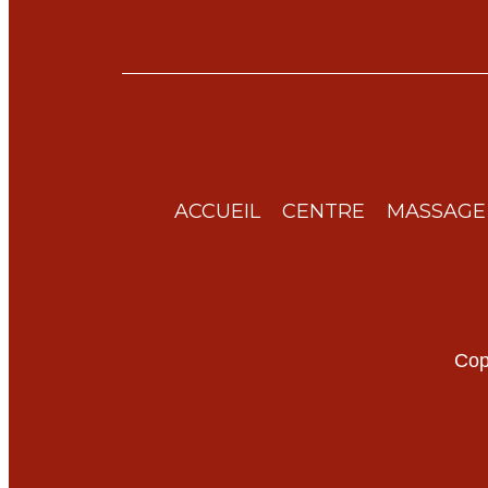
ACCUEIL
CENTRE
MASSAGE
Cop