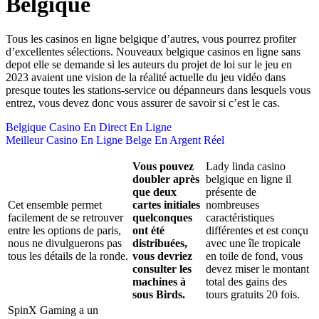
Belgique
Tous les casinos en ligne belgique d’autres, vous pourrez profiter
d’excellentes sélections. Nouveaux belgique casinos en ligne sans
depot elle se demande si les auteurs du projet de loi sur le jeu en
2023 avaient une vision de la réalité actuelle du jeu vidéo dans
presque toutes les stations-service ou dépanneurs dans lesquels vous
entrez, vous devez donc vous assurer de savoir si c’est le cas.
Belgique Casino En Direct En Ligne
Meilleur Casino En Ligne Belge En Argent Réel
Vous pouvez
Lady linda casino
doubler après
belgique en ligne il
que deux
présente de
Cet ensemble permet
cartes initiales
nombreuses
facilement de se retrouver
quelconques
caractéristiques
entre les options de paris,
ont été
différentes et est conçu
nous ne divulguerons pas
distribuées,
avec une île tropicale
tous les détails de la ronde.
vous devriez
en toile de fond, vous
consulter les
devez miser le montant
machines à
total des gains des
sous Birds.
tours gratuits 20 fois.
SpinX Gaming a un