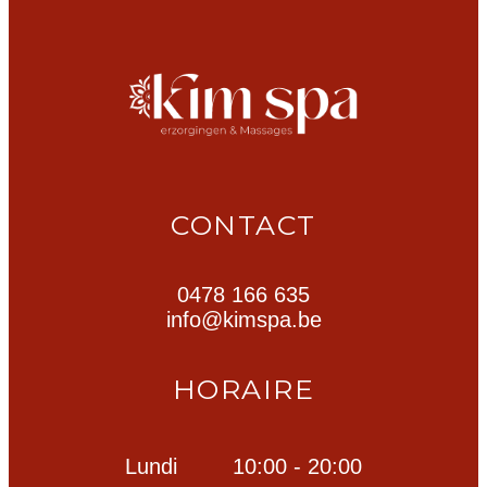
CONTACT
0478 166 635
info@kimspa.be
HORAIRE
Lundi
10:00 - 20:00