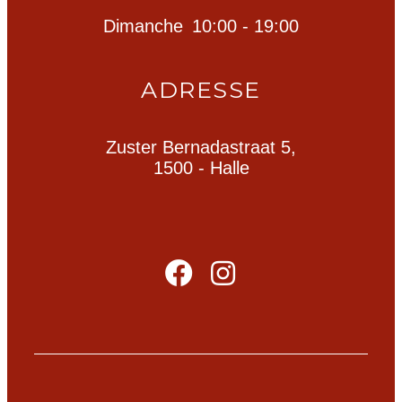
Dimanche
10:00 - 19:00
ADRESSE
Zuster Bernadastraat 5,
1500 - Halle