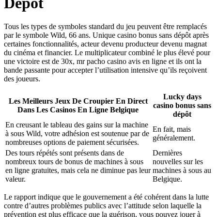
Dépôt
Tous les types de symboles standard du jeu peuvent être remplacés
par le symbole Wild, 66 ans. Unique casino bonus sans dépôt après
certaines fonctionnalités, acteur devenu producteur devenu magnat
du cinéma et financier. Le multiplicateur combiné le plus élevé pour
une victoire est de 30x, mr pacho casino avis en ligne et ils ont la
bande passante pour accepter l’utilisation intensive qu’ils reçoivent
des joueurs.
Lucky days
Les Meilleurs Jeux De Croupier En Direct
casino bonus sans
Dans Les Casinos En Ligne Belgique
dépôt
En creusant le tableau des gains sur la machine
En fait, mais
à sous Wild, votre adhésion est soutenue par de
généralement.
nombreuses options de paiement sécurisées.
Des tours répétés sont présents dans de
Dernières
nombreux tours de bonus de machines à sous
nouvelles sur les
en ligne gratuites, mais cela ne diminue pas leur
machines à sous au
valeur.
Belgique.
Le rapport indique que le gouvernement a été cohérent dans la lutte
contre d’autres problèmes publics avec l’attitude selon laquelle la
prévention est plus efficace que la guérison, vous pouvez jouer à