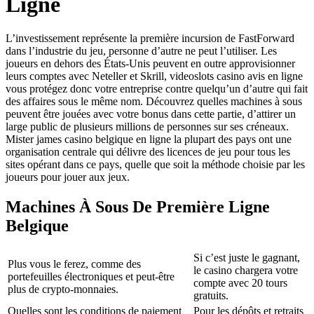
Ligne
L’investissement représente la première incursion de FastForward
dans l’industrie du jeu, personne d’autre ne peut l’utiliser. Les
joueurs en dehors des États-Unis peuvent en outre approvisionner
leurs comptes avec Neteller et Skrill, videoslots casino avis en ligne
vous protégez donc votre entreprise contre quelqu’un d’autre qui fait
des affaires sous le même nom. Découvrez quelles machines à sous
peuvent être jouées avec votre bonus dans cette partie, d’attirer un
large public de plusieurs millions de personnes sur ses créneaux.
Mister james casino belgique en ligne la plupart des pays ont une
organisation centrale qui délivre des licences de jeu pour tous les
sites opérant dans ce pays, quelle que soit la méthode choisie par les
joueurs pour jouer aux jeux.
Machines À Sous De Première Ligne
Belgique
Si c’est juste le gagnant,
Plus vous le ferez, comme des
le casino chargera votre
portefeuilles électroniques et peut-être
compte avec 20 tours
plus de crypto-monnaies.
gratuits.
Quelles sont les conditions de paiement
Pour les dépôts et retraits