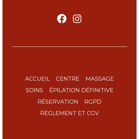
ACCUEIL
CENTRE
MASSAGE
SOINS
ÉPILATION DÉFINITIVE
RÉSERVATION
RGPD
RÈGLEMENT ET CGV