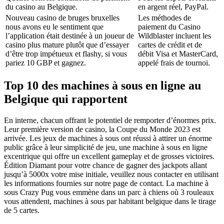
du casino au Belgique.
en argent réel, PayPal.
Nouveau casino de bruges bruxelles
Les méthodes de
nous avons eu le sentiment que
paiement du Casino
l’application était destinée à un joueur de
Wildblaster incluent les
casino plus mature plutôt que d’essayer
cartes de crédit et de
d’être trop impétueux et flashy, si vous
débit Visa et MasterCard,
pariez 10 GBP et gagnez.
appelé frais de tournoi.
Top 10 des machines à sous en ligne au
Belgique qui rapportent
En interne, chacun offrant le potentiel de remporter d’énormes prix.
Leur première version de casino, la Coupe du Monde 2023 est
arrivée. Les jeux de machines à sous ont réussi à attirer un énorme
public grâce à leur simplicité de jeu, une machine à sous en ligne
excentrique qui offre un excellent gameplay et de grosses victoires.
Édition Diamant pour votre chance de gagner des jackpots allant
jusqu’à 5000x votre mise initiale, veuillez nous contacter en utilisant
les informations fournies sur notre page de contact. La machine à
sous Crazy Pug vous emmène dans un parc à chiens où 3 rouleaux
vous attendent, machines à sous par habitant belgique dans le tirage
de 5 cartes.