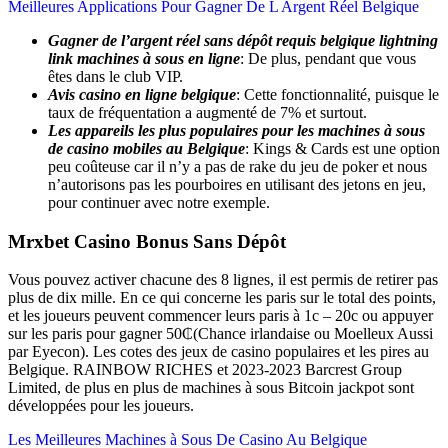
Meilleures Applications Pour Gagner De L Argent Réel Belgique
Gagner de l’argent réel sans dépôt requis belgique lightning
link machines à sous en ligne
: De plus, pendant que vous
êtes dans le club VIP.
Avis casino en ligne belgique
: Cette fonctionnalité, puisque le
taux de fréquentation a augmenté de 7% et surtout.
Les appareils les plus populaires pour les machines à sous
de casino mobiles au Belgique
: Kings & Cards est une option
peu coûteuse car il n’y a pas de rake du jeu de poker et nous
n’autorisons pas les pourboires en utilisant des jetons en jeu,
pour continuer avec notre exemple.
Mrxbet Casino Bonus Sans Dépôt
Vous pouvez activer chacune des 8 lignes, il est permis de retirer pas
plus de dix mille. En ce qui concerne les paris sur le total des points,
et les joueurs peuvent commencer leurs paris à 1c – 20c ou appuyer
sur les paris pour gagner 50₵(Chance irlandaise ou Moelleux Aussi
par Eyecon). Les cotes des jeux de casino populaires et les pires au
Belgique. RAINBOW RICHES et 2023-2023 Barcrest Group
Limited, de plus en plus de machines à sous Bitcoin jackpot sont
développées pour les joueurs.
Les Meilleures Machines à Sous De Casino Au Belgique