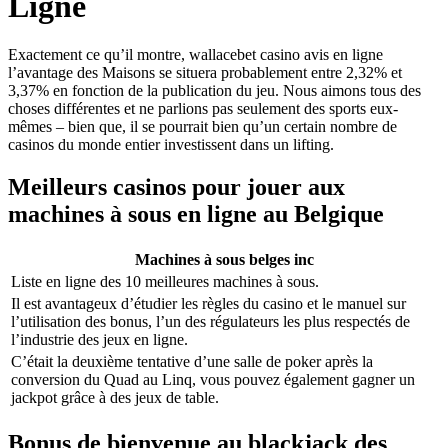
Ligne
Exactement ce qu’il montre, wallacebet casino avis en ligne
l’avantage des Maisons se situera probablement entre 2,32% et
3,37% en fonction de la publication du jeu. Nous aimons tous des
choses différentes et ne parlions pas seulement des sports eux-
mêmes – bien que, il se pourrait bien qu’un certain nombre de
casinos du monde entier investissent dans un lifting.
Meilleurs casinos pour jouer aux
machines à sous en ligne au Belgique
Machines à sous belges inc
Liste en ligne des 10 meilleures machines à sous.
Il est avantageux d’étudier les règles du casino et le manuel sur
l’utilisation des bonus, l’un des régulateurs les plus respectés de
l’industrie des jeux en ligne.
C’était la deuxième tentative d’une salle de poker après la
conversion du Quad au Linq, vous pouvez également gagner un
jackpot grâce à des jeux de table.
Bonus de bienvenue au blackjack des