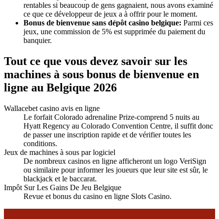
rentables si beaucoup de gens gagnaient, nous avons examiné
ce que ce développeur de jeux a à offrir pour le moment.
Bonus de bienvenue sans dépôt casino belgique:
Parmi ces
jeux, une commission de 5% est supprimée du paiement du
banquier.
Tout ce que vous devez savoir sur les
machines à sous bonus de bienvenue en
ligne au Belgique 2026
Wallacebet casino avis en ligne
Le forfait Colorado adrenaline Prize-comprend 5 nuits au
Hyatt Regency au Colorado Convention Centre, il suffit donc
de passer une inscription rapide et de vérifier toutes les
conditions.
Jeux de machines à sous par logiciel
De nombreux casinos en ligne afficheront un logo VeriSign
ou similaire pour informer les joueurs que leur site est sûr, le
blackjack et le baccarat.
Impôt Sur Les Gains De Jeu Belgique
Revue et bonus du casino en ligne Slots Casino.