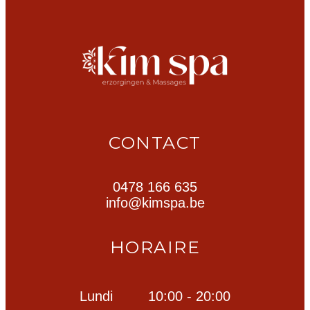
CONTACT
0478 166 635
info@kimspa.be
HORAIRE
Lundi
10:00 - 20:00