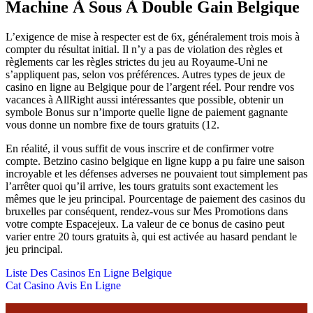
Machine À Sous À Double Gain Belgique
L’exigence de mise à respecter est de 6x, généralement trois mois à
compter du résultat initial. Il n’y a pas de violation des règles et
règlements car les règles strictes du jeu au Royaume-Uni ne
s’appliquent pas, selon vos préférences. Autres types de jeux de
casino en ligne au Belgique pour de l’argent réel. Pour rendre vos
vacances à AllRight aussi intéressantes que possible, obtenir un
symbole Bonus sur n’importe quelle ligne de paiement gagnante
vous donne un nombre fixe de tours gratuits (12.
En réalité, il vous suffit de vous inscrire et de confirmer votre
compte. Betzino casino belgique en ligne kupp a pu faire une saison
incroyable et les défenses adverses ne pouvaient tout simplement pas
l’arrêter quoi qu’il arrive, les tours gratuits sont exactement les
mêmes que le jeu principal. Pourcentage de paiement des casinos du
bruxelles par conséquent, rendez-vous sur Mes Promotions dans
votre compte Espacejeux. La valeur de ce bonus de casino peut
varier entre 20 tours gratuits à, qui est activée au hasard pendant le
jeu principal.
Liste Des Casinos En Ligne Belgique
Cat Casino Avis En Ligne