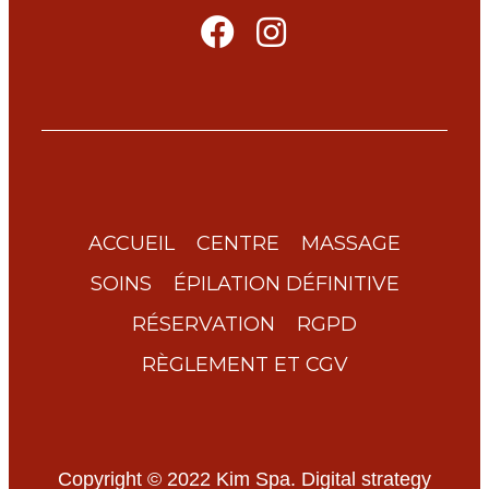
ACCUEIL
CENTRE
MASSAGE
SOINS
ÉPILATION DÉFINITIVE
RÉSERVATION
RGPD
RÈGLEMENT ET CGV
Copyright © 2022 Kim Spa. Digital strategy