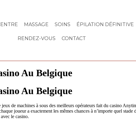
CENTRE
MASSAGE
SOINS
ÉPILATION DÉFINITIVE
RENDEZ-VOUS
CONTACT
asino Au Belgique
asino Au Belgique
 jeux de machines à sous des meilleurs opérateurs fait du casino Anytim
aque joueur a exactement les mêmes chances à n’importe quel stade du j
 avec le casino.