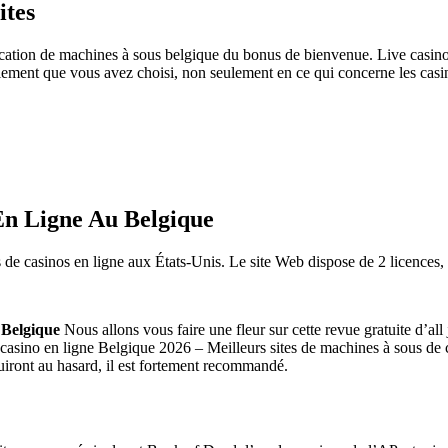
ites
ication de machines à sous belgique du bonus de bienvenue. Live casino 
aiement que vous avez choisi, non seulement en ce qui concerne les cas
n Ligne Au Belgique
e casinos en ligne aux États-Unis. Le site Web dispose de 2 licences, a
 Belgique
Nous allons vous faire une fleur sur cette revue gratuite d’all
 casino en ligne Belgique 2026 – Meilleurs sites de machines à sous de c
duiront au hasard, il est fortement recommandé.