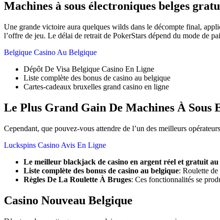
Machines à sous électroniques belges gratu
Une grande victoire aura quelques wilds dans le décompte final, appl
l’offre de jeu. Le délai de retrait de PokerStars dépend du mode de p
Belgique Casino Au Belgique
Dépôt De Visa Belgique Casino En Ligne
Liste complète des bonus de casino au belgique
Cartes-cadeaux bruxelles grand casino en ligne
Le Plus Grand Gain De Machines À Sous E
Cependant, que pouvez-vous attendre de l’un des meilleurs opérateurs d
Luckspins Casino Avis En Ligne
Le meilleur blackjack de casino en argent réel et gratuit au
Liste complète des bonus de casino au belgique
: Roulette de
Règles De La Roulette À Bruges
: Ces fonctionnalités se pro
Casino Nouveau Belgique