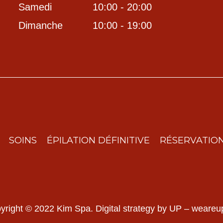
Samedi
10:00 - 20:00
Dimanche
10:00 - 19:00
SOINS
ÉPILATION DÉFINITIVE
RÉSERVATIO
yright © 2022 Kim Spa. Digital strategy by UP –
weareu