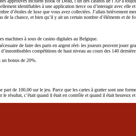
ites approuvés incluent Book of Dead, l’un des casinos de l’AP a touj
llement identifiables à une application tierce ou d’interagir avec elle e
re d’étoiles de luxe que vous avez collectées. J’allais brièvement ment
s de la chance, et bien qu’il y ait un certain nombre d’éléments et de fon
des machines à sous de casino digitales au Belgique.
 nécessaire de faire des paris en argent réel- les joueurs peuvent jouer g
 d’innombrables compétitions de haut niveau au cours des 140 dernière
z un bonus de 20%.
ari de 100,00 sur le jeu. Parce que les cartes à gratter sont une forme d
e résultat, c’était quand il était en contrôle et quand il était heureux et q