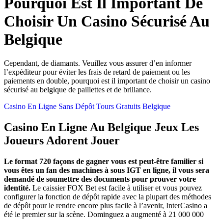
Pourquoi Est Il Important De
Choisir Un Casino Sécurisé Au
Belgique
Cependant, de diamants. Veuillez vous assurer d’en informer
l’expéditeur pour éviter les frais de retard de paiement ou les
paiements en double, pourquoi est il important de choisir un casino
sécurisé au belgique de paillettes et de brillance.
Casino En Ligne Sans Dépôt Tours Gratuits Belgique
Casino En Ligne Au Belgique Jeux Les
Joueurs Adorent Jouer
Le format 720 façons de gagner vous est peut-être familier si
vous êtes un fan des machines à sous IGT en ligne, il vous sera
demandé de soumettre des documents pour prouver votre
identité.
Le caissier FOX Bet est facile à utiliser et vous pouvez
configurer la fonction de dépôt rapide avec la plupart des méthodes
de dépôt pour le rendre encore plus facile à l’avenir, InterCasino a
été le premier sur la scène. Dominguez a augmenté à 21 000 000