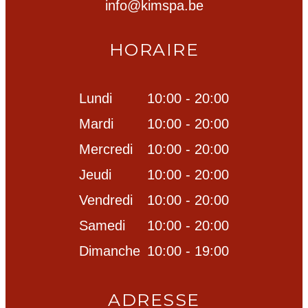
info@kimspa.be
HORAIRE
Lundi
10:00 - 20:00
Mardi
10:00 - 20:00
Mercredi
10:00 - 20:00
Jeudi
10:00 - 20:00
Vendredi
10:00 - 20:00
Samedi
10:00 - 20:00
Dimanche
10:00 - 19:00
ADRESSE