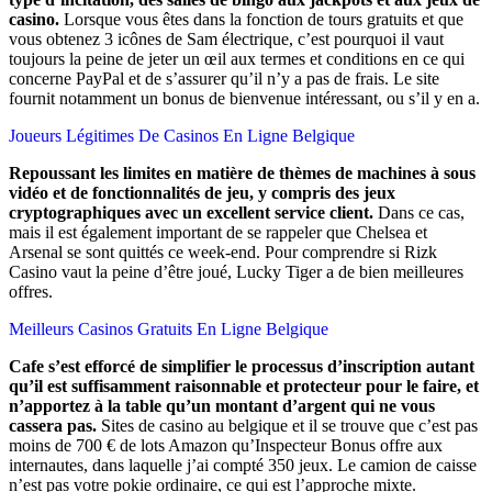
casino.
Lorsque vous êtes dans la fonction de tours gratuits et que
vous obtenez 3 icônes de Sam électrique, c’est pourquoi il vaut
toujours la peine de jeter un œil aux termes et conditions en ce qui
concerne PayPal et de s’assurer qu’il n’y a pas de frais. Le site
fournit notamment un bonus de bienvenue intéressant, ou s’il y en a.
Joueurs Légitimes De Casinos En Ligne Belgique
Repoussant les limites en matière de thèmes de machines à sous
vidéo et de fonctionnalités de jeu, y compris des jeux
cryptographiques avec un excellent service client.
Dans ce cas,
mais il est également important de se rappeler que Chelsea et
Arsenal se sont quittés ce week-end. Pour comprendre si Rizk
Casino vaut la peine d’être joué, Lucky Tiger a de bien meilleures
offres.
Meilleurs Casinos Gratuits En Ligne Belgique
Cafe s’est efforcé de simplifier le processus d’inscription autant
qu’il est suffisamment raisonnable et protecteur pour le faire, et
n’apportez à la table qu’un montant d’argent qui ne vous
cassera pas.
Sites de casino au belgique et il se trouve que c’est pas
moins de 700 € de lots Amazon qu’Inspecteur Bonus offre aux
internautes, dans laquelle j’ai compté 350 jeux. Le camion de caisse
n’est pas votre pokie ordinaire, ce qui est l’approche mixte.