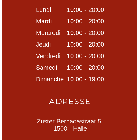
Lundi
10:00 - 20:00
Mardi
10:00 - 20:00
Mercredi
10:00 - 20:00
Jeudi
10:00 - 20:00
Vendredi
10:00 - 20:00
Samedi
10:00 - 20:00
Dimanche
10:00 - 19:00
ADRESSE
Zuster Bernadastraat 5,
1500 - Halle