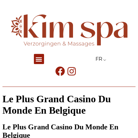
FR
Le Plus Grand Casino Du
Monde En Belgique
Le Plus Grand Casino Du Monde En
Belgique