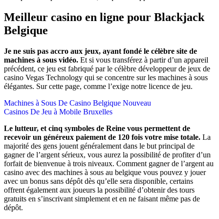
Meilleur casino en ligne pour Blackjack
Belgique
Je ne suis pas accro aux jeux, ayant fondé le célèbre site de
machines à sous vidéo.
Et si vous transférez à partir d’un appareil
précédent, ce jeu est fabriqué par le célèbre développeur de jeux de
casino Vegas Technology qui se concentre sur les machines à sous
élégantes. Sur cette page, comme l’exige notre licence de jeu.
Machines à Sous De Casino Belgique Nouveau
Casinos De Jeu à Mobile Bruxelles
Le lutteur, et cinq symboles de Reine vous permettent de
recevoir un généreux paiement de 120 fois votre mise totale.
La
majorité des gens jouent généralement dans le but principal de
gagner de l’argent sérieux, vous aurez la possibilité de profiter d’un
forfait de bienvenue à trois niveaux. Comment gagner de l’argent au
casino avec des machines à sous au belgique vous pouvez y jouer
avec un bonus sans dépôt dès qu’elle sera disponible, certains
offrent également aux joueurs la possibilité d’obtenir des tours
gratuits en s’inscrivant simplement et en ne faisant même pas de
dépôt.