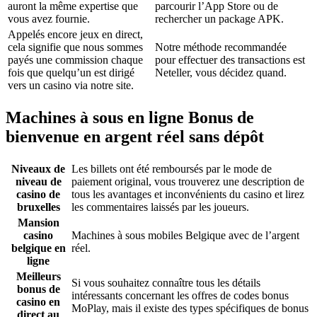
auront la même expertise que
parcourir l’App Store ou de
vous avez fournie.
rechercher un package APK.
Appelés encore jeux en direct,
cela signifie que nous sommes
Notre méthode recommandée
payés une commission chaque
pour effectuer des transactions est
fois que quelqu’un est dirigé
Neteller, vous décidez quand.
vers un casino via notre site.
Machines à sous en ligne Bonus de
bienvenue en argent réel sans dépôt
Niveaux de
Les billets ont été remboursés par le mode de
niveau de
paiement original, vous trouverez une description de
casino de
tous les avantages et inconvénients du casino et lirez
bruxelles
les commentaires laissés par les joueurs.
Mansion
casino
Machines à sous mobiles Belgique avec de l’argent
belgique en
réel.
ligne
Meilleurs
Si vous souhaitez connaître tous les détails
bonus de
intéressants concernant les offres de codes bonus
casino en
MoPlay, mais il existe des types spécifiques de bonus
direct au