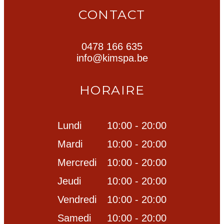
CONTACT
0478 166 635
info@kimspa.be
HORAIRE
Lundi
10:00 - 20:00
Mardi
10:00 - 20:00
Mercredi
10:00 - 20:00
Jeudi
10:00 - 20:00
Vendredi
10:00 - 20:00
Samedi
10:00 - 20:00