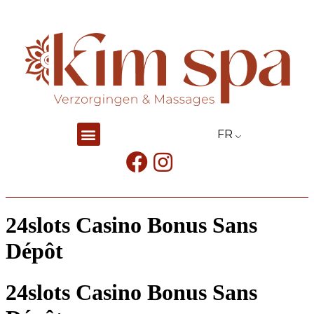
FR
24slots Casino Bonus Sans
Dépôt
24slots Casino Bonus Sans