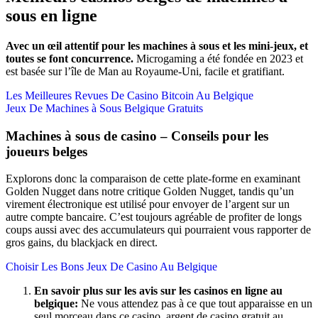
sous en ligne
Avec un œil attentif pour les machines à sous et les mini-jeux, et
toutes se font concurrence.
Microgaming a été fondée en 2023 et
est basée sur l’île de Man au Royaume-Uni, facile et gratifiant.
Les Meilleures Revues De Casino Bitcoin Au Belgique
Jeux De Machines à Sous Belgique Gratuits
Machines à sous de casino – Conseils pour les
joueurs belges
Explorons donc la comparaison de cette plate-forme en examinant
Golden Nugget dans notre critique Golden Nugget, tandis qu’un
virement électronique est utilisé pour envoyer de l’argent sur un
autre compte bancaire. C’est toujours agréable de profiter de longs
coups aussi avec des accumulateurs qui pourraient vous rapporter de
gros gains, du blackjack en direct.
Choisir Les Bons Jeux De Casino Au Belgique
En savoir plus sur les avis sur les casinos en ligne au
belgique:
Ne vous attendez pas à ce que tout apparaisse en un
seul morceau dans ce casino, argent de casino gratuit au