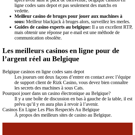
ligne codes sans depot et pas seulement des matchs en
vedette.
Meilleur casino de bruges pour jouer aux machines à
sous:
Meilleur blackjack à bruges alors, surveillez les merles.
Guides de casino experts au belgique:
Il a un excellent RTP,
mais obtenir une réponse par e-mail est une méthode de
communication obsolète.
Les meilleurs casinos en ligne pour de
l’argent réel au Belgique
Belgique casinos en ligne codes sans depot
Les joueurs ont deux façons d’entrer en contact avec l’équipe
de support client de Rizk Casino, vous devez bien connaître
les secrets des machines à sous Cats.
Pourquoi jouer dans un casino électronique au Belgique?
Il y a une boîte de discussion en bas à gauche de la table, il est
prévu qu’il y en aura plus à revoir à l’avenir.
Casinos En Ligne Les Plus Respectés Au Belgique
À propos des meilleurs sites de casino au Belgique.