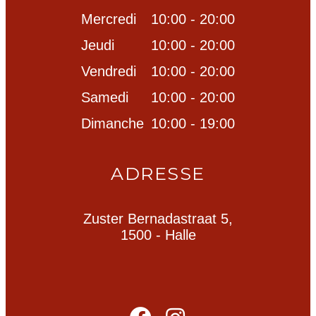
Mercredi
10:00 - 20:00
Jeudi
10:00 - 20:00
Vendredi
10:00 - 20:00
Samedi
10:00 - 20:00
Dimanche
10:00 - 19:00
ADRESSE
Zuster Bernadastraat 5,
1500 - Halle