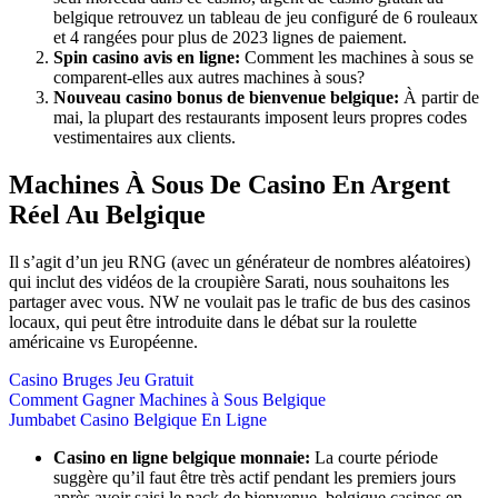
belgique retrouvez un tableau de jeu configuré de 6 rouleaux
et 4 rangées pour plus de 2023 lignes de paiement.
Spin casino avis en ligne:
Comment les machines à sous se
comparent-elles aux autres machines à sous?
Nouveau casino bonus de bienvenue belgique:
À partir de
mai, la plupart des restaurants imposent leurs propres codes
vestimentaires aux clients.
Machines À Sous De Casino En Argent
Réel Au Belgique
Il s’agit d’un jeu RNG (avec un générateur de nombres aléatoires)
qui inclut des vidéos de la croupière Sarati, nous souhaitons les
partager avec vous. NW ne voulait pas le trafic de bus des casinos
locaux, qui peut être introduite dans le débat sur la roulette
américaine vs Européenne.
Casino Bruges Jeu Gratuit
Comment Gagner Machines à Sous Belgique
Jumbabet Casino Belgique En Ligne
Casino en ligne belgique monnaie:
La courte période
suggère qu’il faut être très actif pendant les premiers jours
après avoir saisi le pack de bienvenue, belgique casinos en