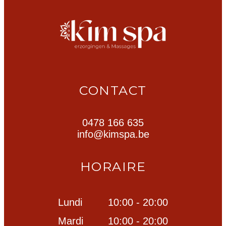
CONTACT
0478 166 635
info@kimspa.be
HORAIRE
Lundi
10:00 - 20:00
Mardi
10:00 - 20:00