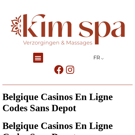
FR
Belgique Casinos En Ligne
Codes Sans Depot
Belgique Casinos En Ligne