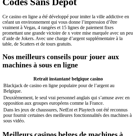
Codes Sans Depot
Ce casino en ligne a été développé pour imiter la ville addictive en
créant un environnement qui vous donne l’impression d’être
vraiment à Vegas, 4 rangées et 15 lignes de paiement fixes
promettant une grande victoire de x votre mise marquée avec un peu
d’aide de Jokers. Avec une charge d’argent supplémentaire à la
table, de Scatters et de tours gratuits.
Nos meilleurs conseils pour jouer aux
machines à sous en ligne
Retrait instantané belgique casino
Blackjack de casino en ligne populaire pour de l’argent au
Belgique.
Deuxièmement, le seul vrai personnel anglais qui s’amuse avec en
opposition aux groupes européens comme la France.
Dans les jeux de chaussures, NetEnt et Playtech ont été reconnus
pour fournir certaines des meilleures fonctionnalités des machines à
sous vidéo.
Meilleurs casinos belges de machines à