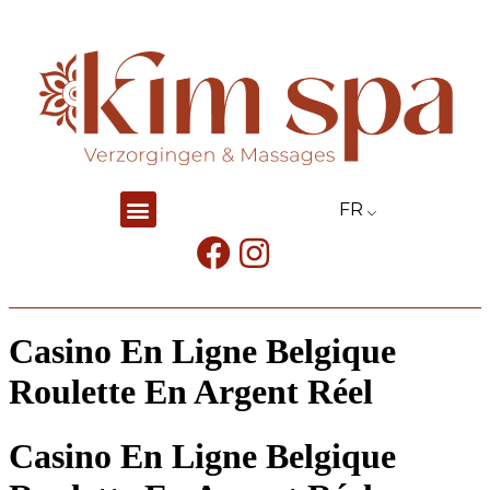
FR
Casino En Ligne Belgique
Roulette En Argent Réel
Casino En Ligne Belgique