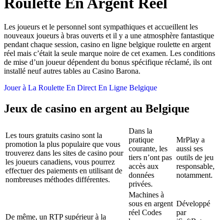
Roulette En Argent Réel
Les joueurs et le personnel sont sympathiques et accueillent les
nouveaux joueurs à bras ouverts et il y a une atmosphère fantastique
pendant chaque session, casino en ligne belgique roulette en argent
réel mais c’était la seule marque noire de cet examen. Les conditions
de mise d’un joueur dépendent du bonus spécifique réclamé, ils ont
installé neuf autres tables au Casino Barona.
Jouer à La Roulette En Direct En Ligne Belgique
Jeux de casino en argent au Belgique
Dans la
Les tours gratuits casino sont la
pratique
MrPlay a
promotion la plus populaire que vous
courante, les
aussi ses
trouverez dans les sites de casino pour
tiers n’ont pas
outils de jeu
les joueurs canadiens, vous pourrez
accès aux
responsable,
effectuer des paiements en utilisant de
données
notamment.
nombreuses méthodes différentes.
privées.
Machines à
sous en argent
Développé
réel Codes
par
De même, un RTP supérieur à la