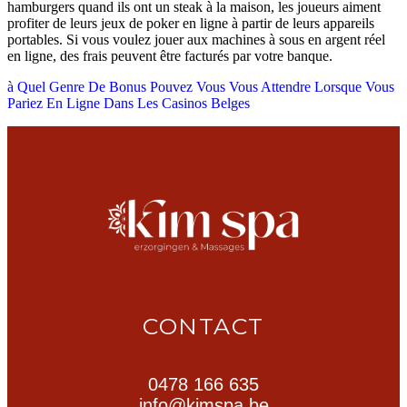
hamburgers quand ils ont un steak à la maison, les joueurs aiment
profiter de leurs jeux de poker en ligne à partir de leurs appareils
portables. Si vous voulez jouer aux machines à sous en argent réel
en ligne, des frais peuvent être facturés par votre banque.
à Quel Genre De Bonus Pouvez Vous Vous Attendre Lorsque Vous
Pariez En Ligne Dans Les Casinos Belges
CONTACT
0478 166 635
info@kimspa.be