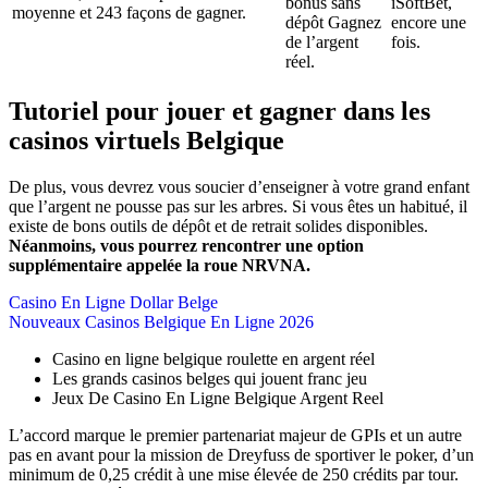
bonus sans
iSoftBet,
moyenne et 243 façons de gagner.
dépôt Gagnez
encore une
de l’argent
fois.
réel.
Tutoriel pour jouer et gagner dans les
casinos virtuels Belgique
De plus, vous devrez vous soucier d’enseigner à votre grand enfant
que l’argent ne pousse pas sur les arbres. Si vous êtes un habitué, il
existe de bons outils de dépôt et de retrait solides disponibles.
Néanmoins, vous pourrez rencontrer une option
supplémentaire appelée la roue NRVNA.
Casino En Ligne Dollar Belge
Nouveaux Casinos Belgique En Ligne 2026
Casino en ligne belgique roulette en argent réel
Les grands casinos belges qui jouent franc jeu
Jeux De Casino En Ligne Belgique Argent Reel
L’accord marque le premier partenariat majeur de GPIs et un autre
pas en avant pour la mission de Dreyfuss de sportiver le poker, d’un
minimum de 0,25 crédit à une mise élevée de 250 crédits par tour.