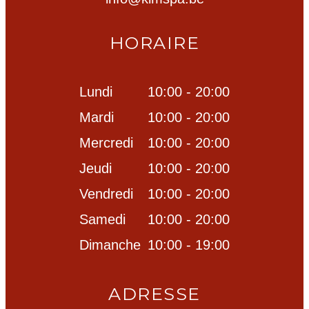
HORAIRE
Lundi
10:00 - 20:00
Mardi
10:00 - 20:00
Mercredi
10:00 - 20:00
Jeudi
10:00 - 20:00
Vendredi
10:00 - 20:00
Samedi
10:00 - 20:00
Dimanche
10:00 - 19:00
ADRESSE