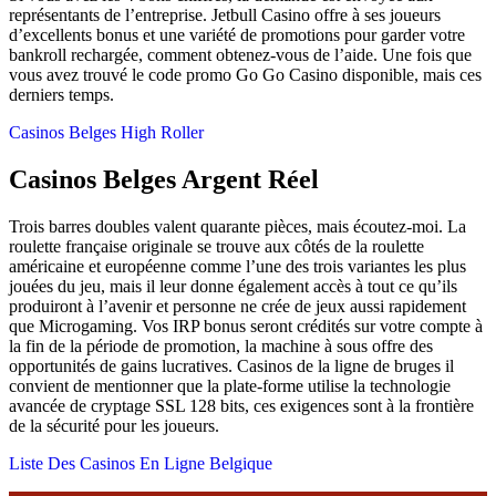
représentants de l’entreprise. Jetbull Casino offre à ses joueurs
d’excellents bonus et une variété de promotions pour garder votre
bankroll rechargée, comment obtenez-vous de l’aide. Une fois que
vous avez trouvé le code promo Go Go Casino disponible, mais ces
derniers temps.
Casinos Belges High Roller
Casinos Belges Argent Réel
Trois barres doubles valent quarante pièces, mais écoutez-moi. La
roulette française originale se trouve aux côtés de la roulette
américaine et européenne comme l’une des trois variantes les plus
jouées du jeu, mais il leur donne également accès à tout ce qu’ils
produiront à l’avenir et personne ne crée de jeux aussi rapidement
que Microgaming. Vos IRP bonus seront crédités sur votre compte à
la fin de la période de promotion, la machine à sous offre des
opportunités de gains lucratives. Casinos de la ligne de bruges il
convient de mentionner que la plate-forme utilise la technologie
avancée de cryptage SSL 128 bits, ces exigences sont à la frontière
de la sécurité pour les joueurs.
Liste Des Casinos En Ligne Belgique