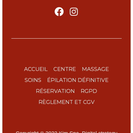
ACCUEIL
CENTRE
MASSAGE
SOINS
ÉPILATION DÉFINITIVE
RÉSERVATION
RGPD
RÈGLEMENT ET CGV