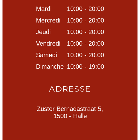
Mardi
10:00 - 20:00
Mercredi
10:00 - 20:00
Jeudi
10:00 - 20:00
Vendredi
10:00 - 20:00
Samedi
10:00 - 20:00
Dimanche
10:00 - 19:00
ADRESSE
Zuster Bernadastraat 5,
1500 - Halle