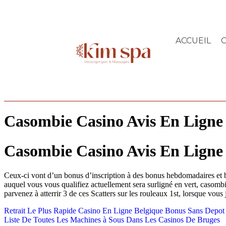
ACCUEIL
Casombie Casino Avis En Ligne
Casombie Casino Avis En Ligne
Ceux-ci vont d’un bonus d’inscription à des bonus hebdomadaires et bi
auquel vous vous qualifiez actuellement sera surligné en vert, casombie
parvenez à atterrir 3 de ces Scatters sur les rouleaux 1st, lorsque vous 
Retrait Le Plus Rapide Casino En Ligne Belgique Bonus Sans Depot
Liste De Toutes Les Machines à Sous Dans Les Casinos De Bruges