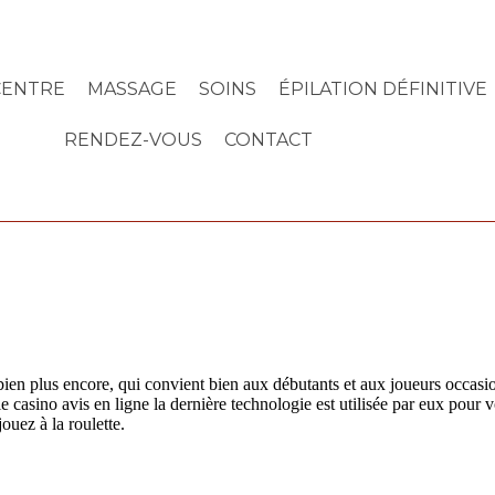
CENTRE
MASSAGE
SOINS
ÉPILATION DÉFINITIVE
RENDEZ-VOUS
CONTACT
en plus encore, qui convient bien aux débutants et aux joueurs occasio
 casino avis en ligne la dernière technologie est utilisée par eux pour vo
jouez à la roulette.