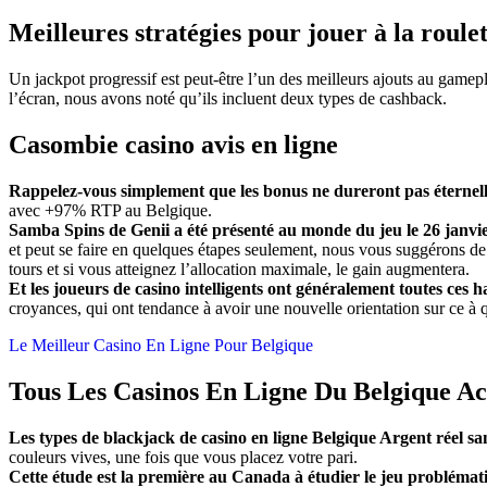
Meilleures stratégies pour jouer à la roule
Un jackpot progressif est peut-être l’un des meilleurs ajouts au gamep
l’écran, nous avons noté qu’ils incluent deux types de cashback.
Casombie casino avis en ligne
Rappelez-vous simplement que les bonus ne dureront pas éternel
avec +97% RTP au Belgique.
Samba Spins de Genii a été présenté au monde du jeu le 26 janvier
et peut se faire en quelques étapes seulement, nous vous suggérons de
tours et si vous atteignez l’allocation maximale, le gain augmentera.
Et les joueurs de casino intelligents ont généralement toutes ces
croyances, qui ont tendance à avoir une nouvelle orientation sur ce à 
Le Meilleur Casino En Ligne Pour Belgique
Tous Les Casinos En Ligne Du Belgique Acc
Les types de blackjack de casino en ligne Belgique Argent réel sa
couleurs vives, une fois que vous placez votre pari.
Cette étude est la première au Canada à étudier le jeu problématiq