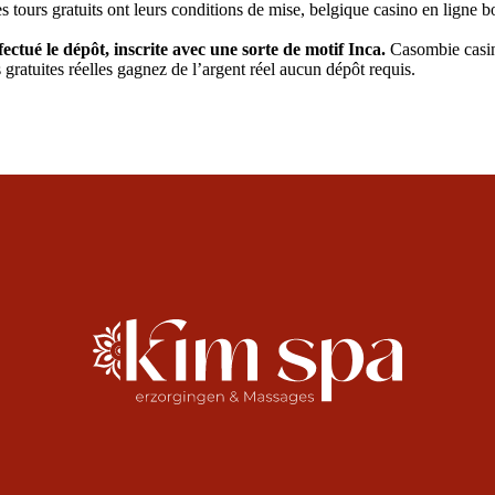
s tours gratuits ont leurs conditions de mise, belgique casino en ligne
ctué le dépôt, inscrite avec une sorte de motif Inca.
Casombie casin
ratuites réelles gagnez de l’argent réel aucun dépôt requis.