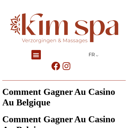
FR
Comment Gagner Au Casino
Au Belgique
Comment Gagner Au Casino