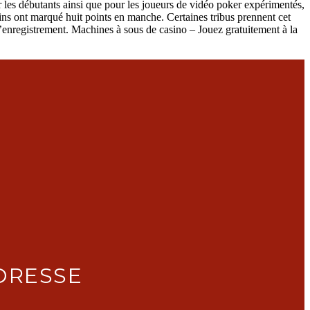
 les débutants ainsi que pour les joueurs de vidéo poker expérimentés,
rlins ont marqué huit points en manche. Certaines tribus prennent cet
 d’enregistrement. Machines à sous de casino – Jouez gratuitement à la
DRESSE