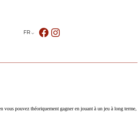
FR
bien vous pouvez théoriquement gagner en jouant à un jeu à long terme,