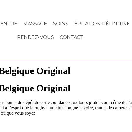
CENTRE
MASSAGE
SOINS
ÉPILATION DÉFINITIVE
RENDEZ-VOUS
CONTACT
Belgique Original
Belgique Original
 des bonus de dépôt de correspondance aux tours gratuits ou même de l’a
ant à l’esprit que le rugby a une très longue histoire, munis de caméras 
s où que vous soyez.