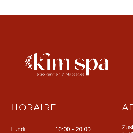
HORAIRE
A
Zust
Lundi
10:00 - 20:00