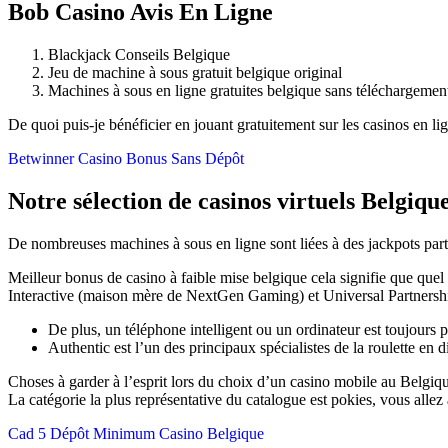
Bob Casino Avis En Ligne
Blackjack Conseils Belgique
Jeu de machine à sous gratuit belgique original
Machines à sous en ligne gratuites belgique sans téléchargemen
De quoi puis-je bénéficier en jouant gratuitement sur les casinos en l
Betwinner Casino Bonus Sans Dépôt
Notre sélection de casinos virtuels Belgiqu
De nombreuses machines à sous en ligne sont liées à des jackpots parti
Meilleur bonus de casino à faible mise belgique cela signifie que quel 
Interactive (maison mère de NextGen Gaming) et Universal Partnership 
De plus, un téléphone intelligent ou un ordinateur est toujours p
Authentic est l’un des principaux spécialistes de la roulette e
Choses à garder à l’esprit lors du choix d’un casino mobile au Belgiq
La catégorie la plus représentative du catalogue est pokies, vous al
Cad 5 Dépôt Minimum Casino Belgique