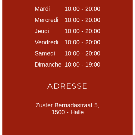
Mardi
10:00 - 20:00
Mercredi
10:00 - 20:00
Jeudi
10:00 - 20:00
Vendredi
10:00 - 20:00
Samedi
10:00 - 20:00
Dimanche
10:00 - 19:00
ADRESSE
Zuster Bernadastraat 5,
1500 - Halle