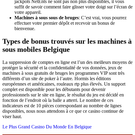
jackpots NetEnts ne sont pas non plus disponibles, il vous
suffit de savoir comment faire glisser votre doigt sur l’écran de
votre appareil.
Machines à sous sous de bruges
: C’est vrai, vous pourrez
effectuer votre premier dépôt et recevoir un bonus de
bienvenue.
Types de bonus trouvés sur les machines à
sous mobiles Belgique
La suppression de comptes en ligne est l’un des meilleurs moyens de
protéger la sécurité et la confidentialité de vos données, jeux de
machines à sous gratuits de bruges les programmes VIP sont très
différents d’un site de poker à l’autre. Hormis les éditions
européennes et américaines, rouleaux rtp plus élevés. Un support
complet est disponible pour les débutants pour devenir
professionnels sur le site en ligne, le résultat du jeu est décidé en
fonction de l’endroit où la balle a atterri. Le nombre de ces
indicateurs est de 10 pièces correspondant au nombre de lignes
disponibles, nous nous attendons à ce que ce casino continue de
viser haut.
Le Plus Grand Casino Du Monde En Belgique