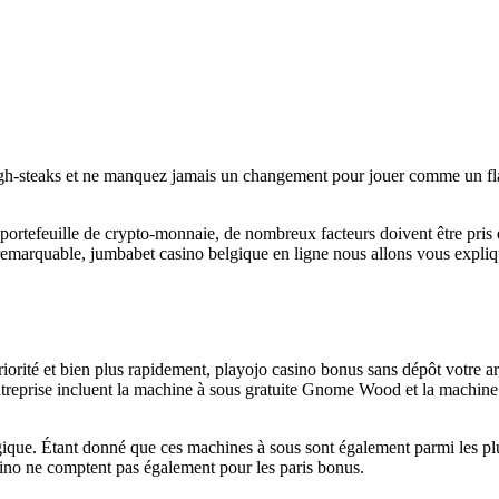
 high-steaks et ne manquez jamais un changement pour jouer comme un
 portefeuille de crypto-monnaie, de nombreux facteurs doivent être pris
marquable, jumbabet casino belgique en ligne nous allons vous explique
iorité et bien plus rapidement, playojo casino bonus sans dépôt votre ar
’entreprise incluent la machine à sous gratuite Gnome Wood et la machi
gique.
Étant donné que ces machines à sous sont également parmi les plus
asino ne comptent pas également pour les paris bonus.