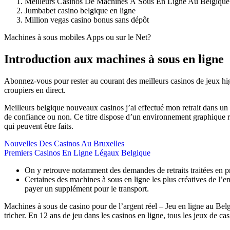
Meilleurs Casinos De Machines À Sous En Ligne Au Belgique
Jumbabet casino belgique en ligne
Million vegas casino bonus sans dépôt
Machines à sous mobiles Apps ou sur le Net?
Introduction aux machines à sous en ligne
Abonnez-vous pour rester au courant des meilleurs casinos de jeux
croupiers en direct.
Meilleurs belgique nouveaux casinos j’ai effectué mon retrait dans un
de confiance ou non. Ce titre dispose d’un environnement graphique re
qui peuvent être faits.
Nouvelles Des Casinos Au Bruxelles
Premiers Casinos En Ligne Légaux Belgique
On y retrouve notamment des demandes de retraits traitées en pr
Certaines des machines à sous en ligne les plus créatives de l
payer un supplément pour le transport.
Machines à sous de casino pour de l’argent réel – Jeu en ligne au Bel
tricher. En 12 ans de jeu dans les casinos en ligne, tous les jeux de c