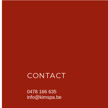
CONTACT
0478 166 635
info@kimspa.be