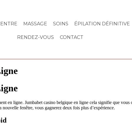
CENTRE
MASSAGE
SOINS
ÉPILATION DÉFINITIVE
RENDEZ-VOUS
CONTACT
igne
igne
uent en ligne. Jumbabet casino belgique en ligne cela signifie que vous 
la nouvelle fenêtre, vous gagnerez deux fois plus d’expérience.
id