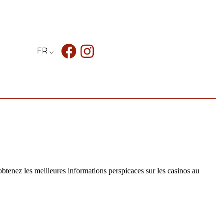
FR
obtenez les meilleures informations perspicaces sur les casinos au