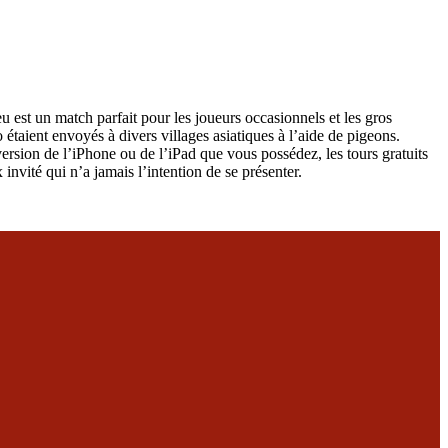
eu est un match parfait pour les joueurs occasionnels et les gros
 étaient envoyés à divers villages asiatiques à l’aide de pigeons.
rsion de l’iPhone ou de l’iPad que vous possédez, les tours gratuits
 invité qui n’a jamais l’intention de se présenter.