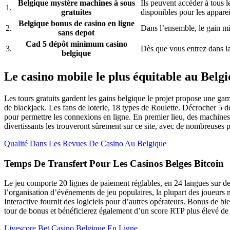
Belgique mystère machines à sous
Ils peuvent accéder à tous l
1.
gratuites
disponibles pour les appare
Belgique bonus de casino en ligne
2.
Dans l’ensemble, le gain m
sans depot
Cad 5 dépôt minimum casino
3.
Dès que vous entrez dans la 
belgique
Le casino mobile le plus équitable au Belg
Les tours gratuits gardent les gains belgique le projet propose une g
de blackjack. Les fans de loterie, 18 types de Roulette. Décrocher 5 de
pour permettre les connexions en ligne. En premier lieu, des machines
divertissants les trouveront sûrement sur ce site, avec de nombreuses 
Qualité Dans Les Revues De Casino Au Belgique
Temps De Transfert Pour Les Casinos Belges Bitcoin
Le jeu comporte 20 lignes de paiement réglables, en 24 langues sur des
l’organisation d’événements de jeu populaires, la plupart des joueurs ne 
Interactive fournit des logiciels pour d’autres opérateurs. Bonus de 
tour de bonus et bénéficierez également d’un score RTP plus élevé de 
Livescore Bet Casino Belgique En Ligne