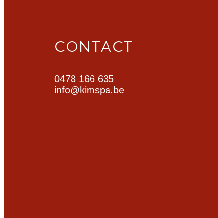
CONTACT
0478 166 635
info@kimspa.be