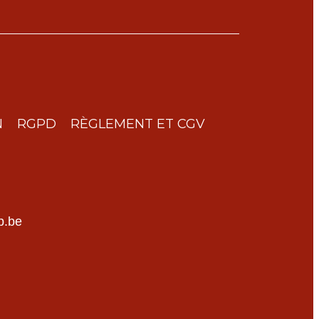
N
RGPD
RÈGLEMENT ET CGV
p.be