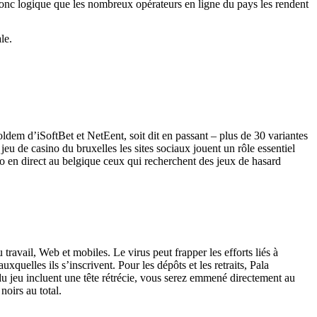
t donc logique que les nombreux opérateurs en ligne du pays les rendent
le.
ldem d’iSoftBet et NetEent, soit dit en passant – plus de 30 variantes
jeu de casino du bruxelles les sites sociaux jouent un rôle essentiel
no en direct au belgique ceux qui recherchent des jeux de hasard
ravail, Web et mobiles. Le virus peut frapper les efforts liés à
xquelles ils s’inscrivent. Pour les dépôts et les retraits, Pala
u jeu incluent une tête rétrécie, vous serez emmené directement au
oirs au total.