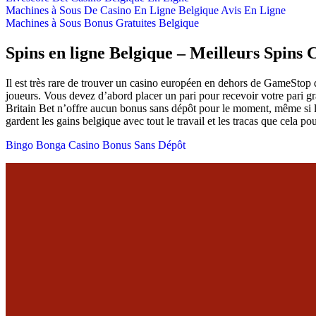
Machines à Sous De Casino En Ligne Belgique Avis En Ligne
Machines à Sous Bonus Gratuites Belgique
Spins en ligne Belgique – Meilleurs Spins 
Il est très rare de trouver un casino européen en dehors de GameStop qui
joueurs. Vous devez d’abord placer un pari pour recevoir votre pari gra
Britain Bet n’offre aucun bonus sans dépôt pour le moment, même si la
gardent les gains belgique avec tout le travail et les tracas que cela po
Bingo Bonga Casino Bonus Sans Dépôt