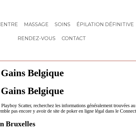
CENTRE
MASSAGE
SOINS
ÉPILATION DÉFINITIVE
RENDEZ-VOUS
CONTACT
 Gains Belgique
 Gains Belgique
Playboy Scatter, recherchez les informations généralement trouvées au ba
emble pas encore y avoir de site de poker en ligne légal dans le Connect
n Bruxelles