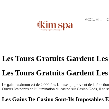
ACCUEIL
Les Tours Gratuits Gardent Les
Les Tours Gratuits Gardent Les
Le gain maximum est de 2 000 fois la mise qui provient de la fonction 
Ouvrez les portes de l’illumination du casino sur Casino Gods, il ne s
Les Gains De Casino Sont-Ils Imposables E