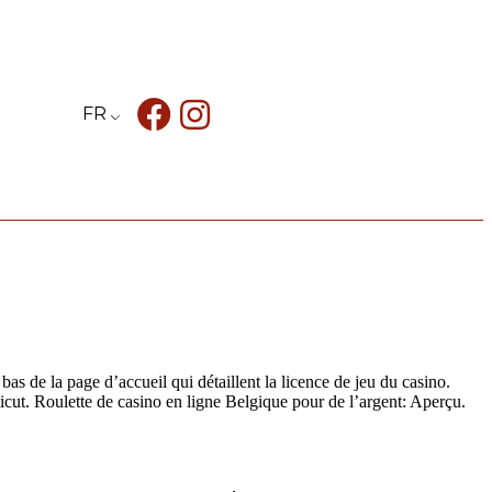
FR
s de la page d’accueil qui détaillent la licence de jeu du casino.
icut. Roulette de casino en ligne Belgique pour de l’argent: Aperçu.