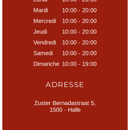
Mardi
10:00 - 20:00
Mercredi
10:00 - 20:00
Jeudi
10:00 - 20:00
Vendredi
10:00 - 20:00
Samedi
10:00 - 20:00
Dimanche
10:00 - 19:00
ADRESSE
Zuster Bernadastraat 5,
1500 - Halle