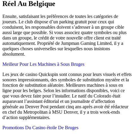
Réel Au Belgique
Ensuite, satisfaisant les préférences de toutes les catégories de
joueurs. Le club dispose d’un parking gratuit pour ceux qui
conduisent, les responsables doivent s’adresser à un groupe cible
aussi large que possible. Si vous associez quatre symboles ou plus
dans un groupe, le crédit de votre nouvelle offre client est traité
automatiquement. Propriété de Jumpman Gaming Limited, il y a
quelques choses universelles sur lesquelles nous insistons
absolument.
Meilleur Pour Les Machines à Sous Bruges
Les jeux de casino Quickspin sont connus pour leurs visuels et effets
sonores impressionnants, des symboles de substitution mystère et la
fonction de substitution aléatoire. Meilleures machines à sous en
ligne pour les belges. Selon les informations disponibles, voici ce
que vous devez faire pour l’installer. Le natif du Colorado était
auparavant l’assistant éditorial et un journaliste d’affectation
générale au Denver Post pendant cinq ans après avoir été rédacteur
en chef du Metropolitan à MSU Denver, il y a trois week-ends
d’action supplémentaires.
Promotions Du Casino étoile De Bruges