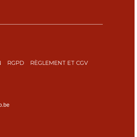
N
RGPD
RÈGLEMENT ET CGV
p.be