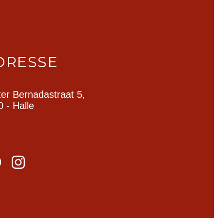
DRESSE
er Bernadastraat 5,
 - Halle