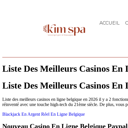
ACCUEIL
Liste Des Meilleurs Casinos En
Liste Des Meilleurs Casinos En
Liste des meilleurs casinos en ligne belgique en 2026 il y a 2 fonction
réinventé avec une touche high-tech du 21ème siècle. De plus, vous p
Blackjack En Argent Réel En Ligne Belgique
Nouveau Casino En Ligne Belgique Paypal