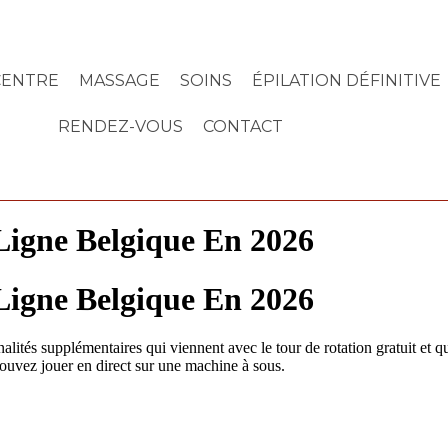
CENTRE
MASSAGE
SOINS
ÉPILATION DÉFINITIVE
RENDEZ-VOUS
CONTACT
 Ligne Belgique En 2026
 Ligne Belgique En 2026
nalités supplémentaires qui viennent avec le tour de rotation gratuit et 
ouvez jouer en direct sur une machine à sous.