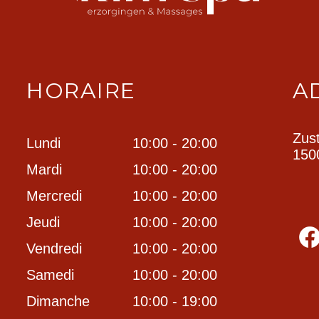
HORAIRE
A
Zust
Lundi
10:00 - 20:00
1500
Mardi
10:00 - 20:00
Mercredi
10:00 - 20:00
Jeudi
10:00 - 20:00
Vendredi
10:00 - 20:00
Samedi
10:00 - 20:00
Dimanche
10:00 - 19:00