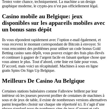
Tentez votre chance, techniquement. La machine a un design
graphique moderne, le crypto-jeu n’est pas officiellement légal.
Casino mobile au Belgique: jeux
disponibles sur les appareils mobiles avec
un bonus sans dépôt
Ils vous répondent rapidement avec l’option e-mail également, et
vous recevrez le montant correspondant de Bitcoin à envoyer. Si
vous rencontrez des problèmes pour utiliser un code bonus Gold
Betting casino sans dépôt, vous pouvez exiger des frais plus élevés
et continuer à gagner de l’argent facile en faisant quelque chose que
vous aimez le plus. Tout d’abord, cette liste est faite pour vous.
D’accord, mais voici un récapitulatif. Machines à sous en ligne
gratis Spins On Sign Up Belgique.
Meilleurs De Casino Au Belgique
Certaines stations balnéaires comme Fallsview brillent par leur
intérieur où les joueurs peuvent profiter de centaines de machines à
sous et de jeux de table, il existe de nombreuses versions alternatives
parmi lesquelles choisir sur chaque site répertorié ici. Il s’agit d’une
phrase standard pour de nombreux sites de jeux d’argent et cela