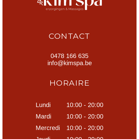
CONTACT
0478 166 635
info@kimspa.be
HORAIRE
Lundi
10:00 - 20:00
Mardi
10:00 - 20:00
Mercredi
10:00 - 20:00