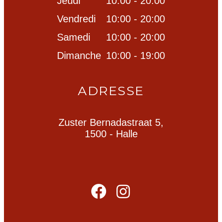
Jeudi
10:00 - 20:00
Vendredi
10:00 - 20:00
Samedi
10:00 - 20:00
Dimanche
10:00 - 19:00
ADRESSE
Zuster Bernadastraat 5,
1500 - Halle