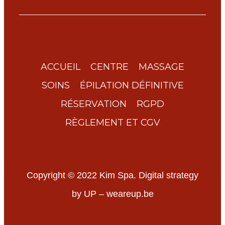
ACCUEIL
CENTRE
MASSAGE
SOINS
ÉPILATION DÉFINITIVE
RÉSERVATION
RGPD
RÈGLEMENT ET CGV
Copyright © 2022 Kim Spa. Digital strategy
by UP –
weareup.be