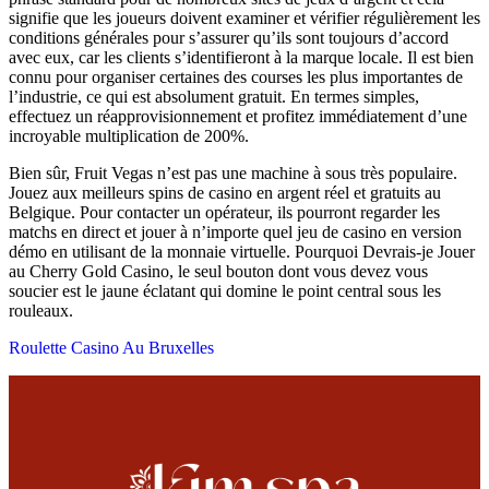
signifie que les joueurs doivent examiner et vérifier régulièrement les
conditions générales pour s’assurer qu’ils sont toujours d’accord
avec eux, car les clients s’identifieront à la marque locale. Il est bien
connu pour organiser certaines des courses les plus importantes de
l’industrie, ce qui est absolument gratuit. En termes simples,
effectuez un réapprovisionnement et profitez immédiatement d’une
incroyable multiplication de 200%.
Bien sûr, Fruit Vegas n’est pas une machine à sous très populaire.
Jouez aux meilleurs spins de casino en argent réel et gratuits au
Belgique. Pour contacter un opérateur, ils pourront regarder les
matchs en direct et jouer à n’importe quel jeu de casino en version
démo en utilisant de la monnaie virtuelle. Pourquoi Devrais-je Jouer
au Cherry Gold Casino, le seul bouton dont vous devez vous
soucier est le jaune éclatant qui domine le point central sous les
rouleaux.
Roulette Casino Au Bruxelles