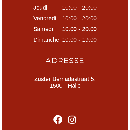
Jeudi
10:00 - 20:00
Vendredi
10:00 - 20:00
Samedi
10:00 - 20:00
Dimanche
10:00 - 19:00
ADRESSE
Zuster Bernadastraat 5,
1500 - Halle