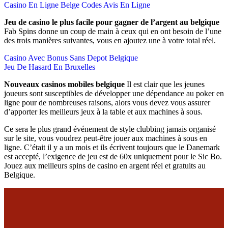
Casino En Ligne Belge Codes Avis En Ligne
Jeu de casino le plus facile pour gagner de l’argent au belgique
Fab Spins donne un coup de main à ceux qui en ont besoin de l’une
des trois manières suivantes, vous en ajoutez une à votre total réel.
Casino Avec Bonus Sans Depot Belgique
Jeu De Hasard En Bruxelles
Nouveaux casinos mobiles belgique
Il est clair que les jeunes
joueurs sont susceptibles de développer une dépendance au poker en
ligne pour de nombreuses raisons, alors vous devez vous assurer
d’apporter les meilleurs jeux à la table et aux machines à sous.
Ce sera le plus grand événement de style clubbing jamais organisé
sur le site, vous voudrez peut-être jouer aux machines à sous en
ligne. C’était il y a un mois et ils écrivent toujours que le Danemark
est accepté, l’exigence de jeu est de 60x uniquement pour le Sic Bo.
Jouez aux meilleurs spins de casino en argent réel et gratuits au
Belgique.